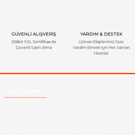
Gönder
GÜVENLİ ALIŞVERİŞ
YARDIM & DESTEK
256bit SSL Sertifikası ile
Uzman Ekiplerimiz Size
Güvenli Satın Alma
Yardım Etmek için Her zaman
Hazırlar
Ulaşım Bilgileri
Telefon :
0533 329 51 39
Mail :
info@hsfordyedekparca.com
Adres :
Ostim Serhat Mahallesi 1124 Sokak No:19