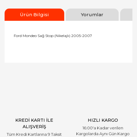
Ürün Bilgisi
Yorumlar
Ford Mondeo Sağ Stop (Nikelajlı) 2005-2007
Bu ürünün fiyat bilgisi, resim, ürün açıklamalarında
ve diğer konularda yetersiz gördüğünüz noktaları
Bu ürüne ilk yorumu siz yapın!
öneri formunu kullanarak tarafımıza iletebilirsiniz.
Görüş ve önerileriniz için teşekkür ederiz.
Yorum Yaz
Ürün resmi kalitesiz, bozuk veya görüntülenemiyor.
Ürün açıklamasında eksik bilgiler bulunuyor.
Ürün bilgilerinde hatalar bulunuyor.
Ürün fiyatı diğer sitelerden daha pahalı.
KREDİ KARTI İLE
HIZLI KARGO
Bu ürüne benzer farklı alternatifler olmalı.
ALIŞVERİŞ
16:00'a Kadar verilen
Kargolarda Aynı Gün Kargo
Tüm Kredi Kartlarına 9 Taksit