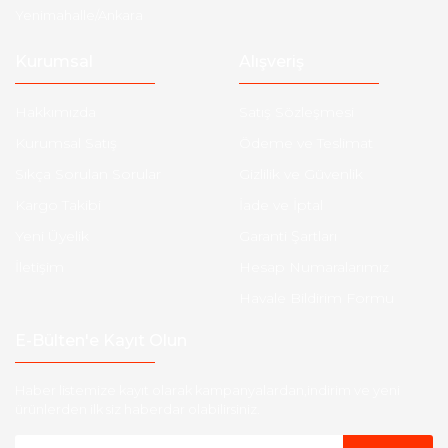
Yenimahalle/Ankara
Kurumsal
Alışveriş
Hakkımızda
Satış Sözleşmesi
Kurumsal Satış
Ödeme ve Teslimat
Sıkça Sorulan Sorular
Gizlilik ve Güvenlik
Kargo Takibi
İade ve İptal
Yeni Üyelik
Garanti Şartları
İletişim
Hesap Numaralarımız
Havale Bildirim Formu
E-Bülten'e Kayıt Olun
Haber listemize kayıt olarak kampanyalardan,indirim ve yeni
ürünlerden ilk siz haberdar olabilirsiniz.