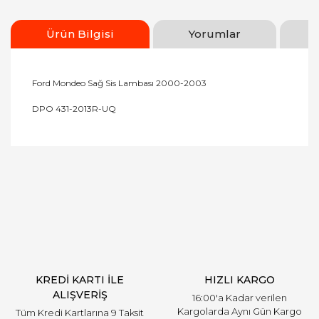
Ürün Bilgisi
Yorumlar
Ford Mondeo Sağ Sis Lambası 2000-2003
DPO 431-2013R-UQ
Bu ürünün fiyat bilgisi, resim, ürün açıklamalarında
ve diğer konularda yetersiz gördüğünüz noktaları
Bu ürüne ilk yorumu siz yapın!
öneri formunu kullanarak tarafımıza iletebilirsiniz.
Görüş ve önerileriniz için teşekkür ederiz.
Yorum Yaz
Ürün resmi kalitesiz, bozuk veya görüntülenemiyor.
Ürün açıklamasında eksik bilgiler bulunuyor.
Ürün bilgilerinde hatalar bulunuyor.
Ürün fiyatı diğer sitelerden daha pahalı.
KREDİ KARTI İLE
HIZLI KARGO
Bu ürüne benzer farklı alternatifler olmalı.
ALIŞVERİŞ
16:00'a Kadar verilen
Kargolarda Aynı Gün Kargo
Tüm Kredi Kartlarına 9 Taksit