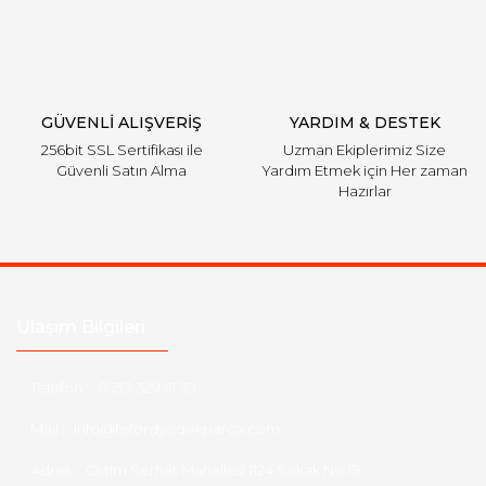
Gönder
GÜVENLİ ALIŞVERİŞ
YARDIM & DESTEK
256bit SSL Sertifikası ile
Uzman Ekiplerimiz Size
Güvenli Satın Alma
Yardım Etmek için Her zaman
Hazırlar
Ulaşım Bilgileri
Telefon :
0533 329 51 39
Mail :
info@hsfordyedekparca.com
Adres :
Ostim Serhat Mahallesi 1124 Sokak No:19