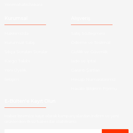
Yenimahalle/Ankara
Kurumsal
Alışveriş
Hakkımızda
Satış Sözleşmesi
Kurumsal Satış
Ödeme ve Teslimat
Sıkça Sorulan Sorular
Gizlilik ve Güvenlik
Kargo Takibi
İade ve İptal
Yeni Üyelik
Garanti Şartları
İletişim
Hesap Numaralarımız
Havale Bildirim Formu
E-Bülten'e Kayıt Olun
Haber listemize kayıt olarak kampanyalardan,indirim ve yeni
ürünlerden ilk siz haberdar olabilirsiniz.