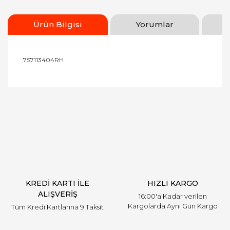
Ürün Bilgisi
Yorumlar
7S7113404RH
Bu ürünün fiyat bilgisi, resim, ürün açıklamalarında
ve diğer konularda yetersiz gördüğünüz noktaları
Bu ürüne ilk yorumu siz yapın!
öneri formunu kullanarak tarafımıza iletebilirsiniz.
Görüş ve önerileriniz için teşekkür ederiz.
Yorum Yaz
Ürün resmi kalitesiz, bozuk veya görüntülenemiyor.
Ürün açıklamasında eksik bilgiler bulunuyor.
Ürün bilgilerinde hatalar bulunuyor.
Ürün fiyatı diğer sitelerden daha pahalı.
KREDİ KARTI İLE
HIZLI KARGO
Bu ürüne benzer farklı alternatifler olmalı.
ALIŞVERİŞ
16:00'a Kadar verilen
Kargolarda Aynı Gün Kargo
Tüm Kredi Kartlarına 9 Taksit