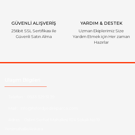
Gönder
GÜVENLİ ALIŞVERİŞ
YARDIM & DESTEK
256bit SSL Sertifikası ile
Uzman Ekiplerimiz Size
Güvenli Satın Alma
Yardım Etmek için Her zaman
Hazırlar
Ulaşım Bilgileri
Telefon :
0533 329 51 39
Mail :
info@hsfordyedekparca.com
Adres :
Ostim Serhat Mahallesi 1124 Sokak No:19
Yenimahalle/Ankara