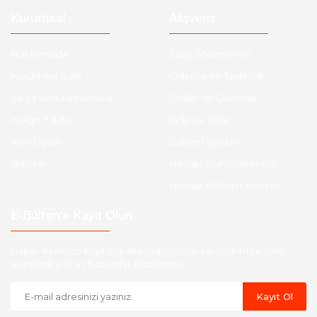
Kurumsal
Alışveriş
Hakkımızda
Satış Sözleşmesi
Kurumsal Satış
Ödeme ve Teslimat
Sıkça Sorulan Sorular
Gizlilik ve Güvenlik
Kargo Takibi
İade ve İptal
Yeni Üyelik
Garanti Şartları
İletişim
Hesap Numaralarımız
Havale Bildirim Formu
E-Bülten'e Kayıt Olun
Haber listemize kayıt olarak kampanyalardan,indirim ve yeni
ürünlerden ilk siz haberdar olabilirsiniz.
Kayıt Ol