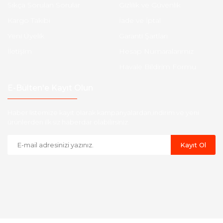
Sıkça Sorulan Sorular
Gizlilik ve Güvenlik
Kargo Takibi
İade ve İptal
Yeni Üyelik
Garanti Şartları
İletişim
Hesap Numaralarımız
Havale Bildirim Formu
E-Bülten'e Kayıt Olun
Haber listemize kayıt olarak kampanyalardan,indirim ve yeni
ürünlerden ilk siz haberdar olabilirsiniz.
Kayıt Ol