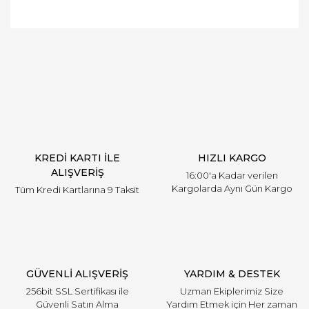
Bu ürünün fiyat bilgisi, resim, ürün açıklamalarında
ve diğer konularda yetersiz gördüğünüz noktaları
Bu ürüne ilk yorumu siz yapın!
öneri formunu kullanarak tarafımıza iletebilirsiniz.
Görüş ve önerileriniz için teşekkür ederiz.
Yorum Yaz
Ürün resmi kalitesiz, bozuk veya görüntülenemiyor.
Ürün açıklamasında eksik bilgiler bulunuyor.
Ürün bilgilerinde hatalar bulunuyor.
Ürün fiyatı diğer sitelerden daha pahalı.
KREDİ KARTI İLE
HIZLI KARGO
Bu ürüne benzer farklı alternatifler olmalı.
ALIŞVERİŞ
16:00'a Kadar verilen
Kargolarda Aynı Gün Kargo
Tüm Kredi Kartlarına 9 Taksit
Gönder
GÜVENLİ ALIŞVERİŞ
YARDIM & DESTEK
256bit SSL Sertifikası ile
Uzman Ekiplerimiz Size
Güvenli Satın Alma
Yardım Etmek için Her zaman