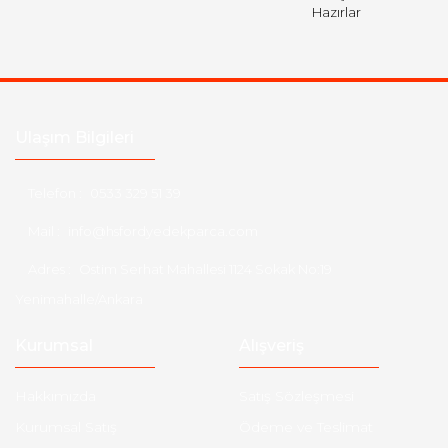
Hazırlar
Ulaşım Bilgileri
Telefon :
0533 329 51 39
Mail :
info@hsfordyedekparca.com
Adres :
Ostim Serhat Mahallesi 1124 Sokak No:19
Yenimahalle/Ankara
Kurumsal
Alışveriş
Hakkımızda
Satış Sözleşmesi
Kurumsal Satış
Ödeme ve Teslimat