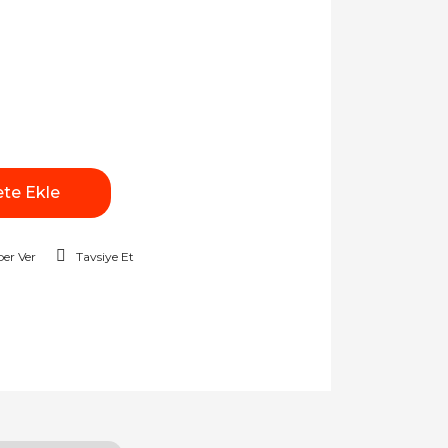
te Ekle
er Ver
Tavsiye Et