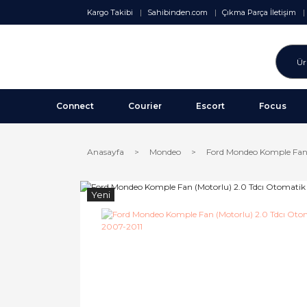
Kargo Takibi
Sahibinden.com
Çıkma Parça İletişim
Connect
Courier
Escort
Focus
Anasayfa
Mondeo
Ford Mondeo Komple Fan 
Yeni