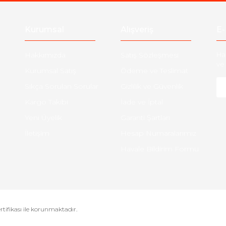
Gönder
Kurumsal
Alışveriş
E-
Hakkımızda
Satış Sözleşmesi
Ha
ve 
Kurumsal Satış
Ödeme ve Teslimat
Sıkça Sorulan Sorular
Gizlilik ve Güvenlik
Kargo Takibi
İade ve İptal
Yeni Üyelik
Garanti Şartları
İletişim
Hesap Numaralarımız
Havale Bildirim Formu
ertifikası ile korunmaktadır.