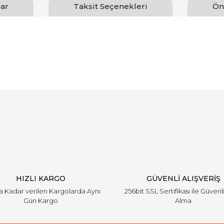
ar
Taksit Seçenekleri
Ön
arında ve diğer konularda yetersiz gördüğünüz noktaları öneri formunu ku
Bu ürüne ilk yorumu siz yapın!
emiyor.
Yorum Yaz
HIZLI KARGO
GÜVENLİ ALIŞVERİŞ
'a Kadar verilen Kargolarda Aynı
256bit SSL Sertifikası ile Güvenl
Gün Kargo
Alma