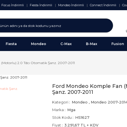
Focus İndirimli
Fiesta İndirimli
Mondeo İndirimli
Connect İndirimli
Cou
Fiesta
Mondeo
C-Max
B-Max
Fusion
(Motorlu) 2.0 Tdcı Otomatik Şanz. 2007-2011
Ford Mondeo Komple Fan (M
Şanz. 2007-2011
Kategori
Mondeo
,
Mondeo 2007-201
Marka
Mga
Stok Kodu
HS1627
Fiyat
3.291,67 TL + KDV