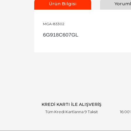
Ürün Bilgisi
Yoruml
MGA-83302
6G918C607GL
Bu ürünün fiyat bilgisi, resim, ürün açıklamal
Görüş ve önerileriniz için teşekkür ederiz.
Ürün resmi kalitesiz, bozuk veya görüntülen
Ürün açıklamasında eksik bilgiler bulunuyor.
Ürün bilgilerinde hatalar bulunuyor.
Ürün fiyatı diğer sitelerden daha pahalı.
Bu ürüne benzer farklı alternatifler olmalı.
KREDİ KARTI İLE ALIŞVERİŞ
Tüm Kredi Kartlarına 9 Taksit
16:00