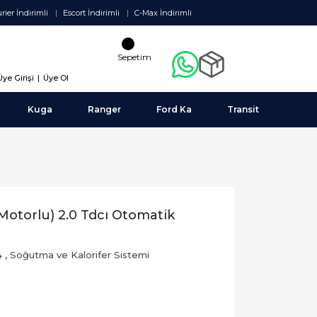
rier İndirimli
Escort İndirimli
C-Max İndirimli
Sepetim
Üye Girişi
|
Üye Ol
Kuga
Ranger
Ford Ka
Transit
otorlu) 2.0 Tdcı Otomatik
4
,
Soğutma ve Kalorifer Sistemi