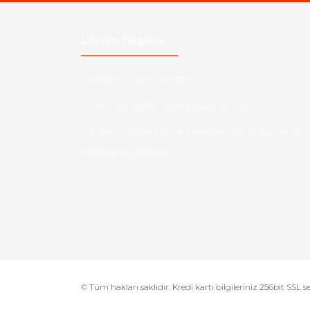
Ulaşım Bilgileri
Telefon :
0533 329 51 39
Mail :
info@hsfordyedekparca.com
Adres :
Ostim Serhat Mahallesi 1124 Sokak No:19
Yenimahalle/Ankara
© Tüm hakları saklıdır. Kredi kartı bilgileriniz 256bit SSL s