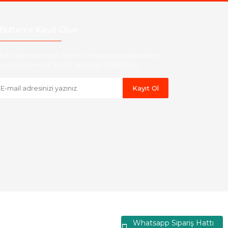
Bülten'e Kayıt Olun
ber listemize kayıt olarak kampanyalardan,indirim
yeni ürünlerden ilk siz haberdar olabilirsiniz.
Kayıt Ol
Whatsapp Sipariş Hattı