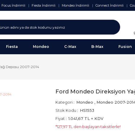
Focus İndirimli
Fiesta İndirimli
Mondeo İndirimli
Connect İndirimli
Cou
Fiesta
Mondeo
C-Max
B-Max
Fusion
 Yağ Deposu 2007-2014
Ford Mondeo Direksiyon Ya
Kategori
Mondeo
,
Mondeo 2007-201
Stok Kodu
HS1553
Fiyat
1.041,67 TL + KDV
*127,97 TL den başlayan taksitlerle!