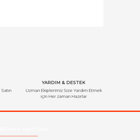
llanarak tarafımıza iletebilirsiniz.
YARDIM & DESTEK
i Satın
Uzman Ekiplerimiz Size Yardım Etmek
için Her zaman Hazırlar
Bülten'e Kayıt Olun