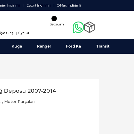
rier İndirimli
Escort İndirimli
C-Max İndirimli
Sepetim
Üye Girişi
|
Üye Ol
Kuga
Ranger
Ford Ka
Transit
ğ Deposu 2007-2014
4
,
Motor Parçaları