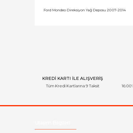
Ford Mondeo Direksiyon Yağ Deposu 2007-2014
Bu ürünün fiyat bilgisi, resim, ürün açıklamal
Görüş ve önerileriniz için teşekkür ederiz.
Ürün resmi kalitesiz, bozuk veya görüntülen
Ürün açıklamasında eksik bilgiler bulunuyor.
Ürün bilgilerinde hatalar bulunuyor.
Ürün fiyatı diğer sitelerden daha pahalı.
Bu ürüne benzer farklı alternatifler olmalı.
KREDİ KARTI İLE ALIŞVERİŞ
Tüm Kredi Kartlarına 9 Taksit
16:00
Ulaşım Bilgileri