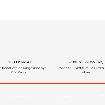
arında ve diğer konularda yetersiz gördüğünüz noktaları öneri formunu ku
Bu ürüne ilk yorumu siz yapın!
emiyor.
Yorum Yaz
HIZLI KARGO
GÜVENLİ ALIŞVERİŞ
'a Kadar verilen Kargolarda Aynı
256bit SSL Sertifikası ile Güvenl
Gün Kargo
Alma
Gönder
Kurumsal
Alışveriş
E-