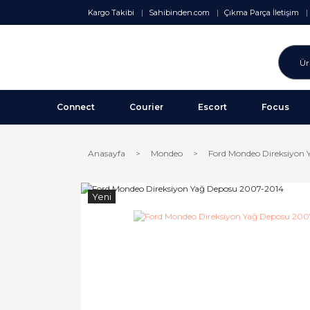
Kargo Takibi
Sahibinden.com
Çıkma Parça İletişim
Connect
Courier
Escort
Focus
Anasayfa
Mondeo
Ford Mondeo Direksiyon
Yeni