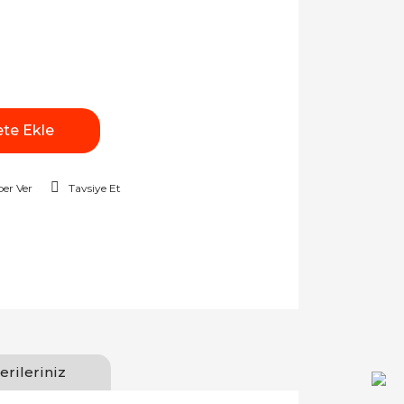
te Ekle
er Ver
Tavsiye Et
erileriniz