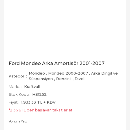
Ford Mondeo Arka Amortisör 2001-2007
Mondeo
,
Mondeo 2000-2007
,
Arka Dingil ve
Kategori
Süspansiyon
,
Benzinli
,
Dizel
Marka
Kraftvall
Stok Kodu
HS1252
Fiyat
1.933,33 TL + KDV
*213,76 TL den başlayan taksitlerle!
Yorum Yap