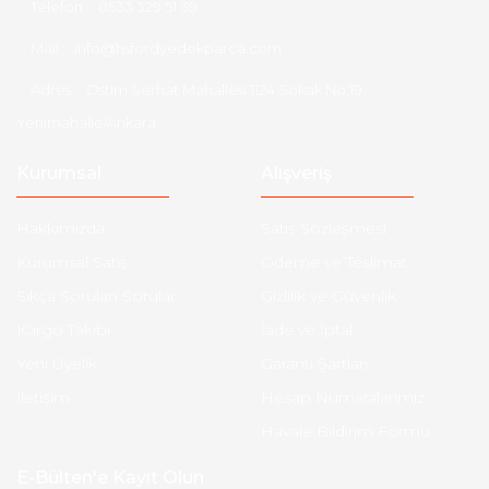
Telefon :
0533 329 51 39
Mail :
info@hsfordyedekparca.com
Adres :
Ostim Serhat Mahallesi 1124 Sokak No:19
Yenimahalle/Ankara
Kurumsal
Alışveriş
Hakkımızda
Satış Sözleşmesi
Kurumsal Satış
Ödeme ve Teslimat
Sıkça Sorulan Sorular
Gizlilik ve Güvenlik
Kargo Takibi
İade ve İptal
Yeni Üyelik
Garanti Şartları
İletişim
Hesap Numaralarımız
Havale Bildirim Formu
E-Bülten'e Kayıt Olun