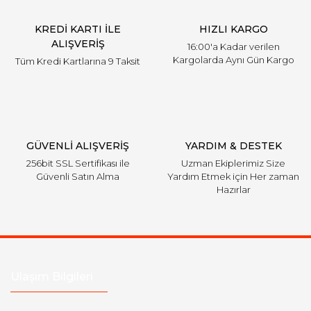
Ürün fiyatı diğer sitelerden daha pahalı.
KREDİ KARTI İLE
HIZLI KARGO
Bu ürüne benzer farklı alternatifler olmalı.
ALIŞVERİŞ
16:00'a Kadar verilen
Kargolarda Aynı Gün Kargo
Tüm Kredi Kartlarına 9 Taksit
Gönder
GÜVENLİ ALIŞVERİŞ
YARDIM & DESTEK
256bit SSL Sertifikası ile
Uzman Ekiplerimiz Size
Güvenli Satın Alma
Yardım Etmek için Her zaman
Hazırlar
Ulaşım Bilgileri