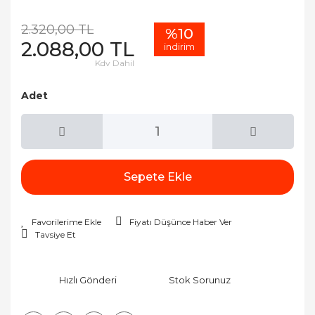
2.320,00 TL
%10
2.088,00 TL
indirim
Kdv Dahil
Adet
Sepete Ekle
Fiyatı Düşünce Haber Ver
Tavsiye Et
Hızlı Gönderi
Stok Sorunuz