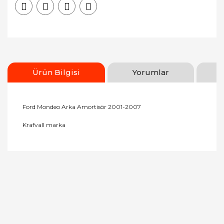
Ürün Bilgisi
Yorumlar
Ford Mondeo Arka Amortisör 2001-2007
Krafvall marka
Bu ürünün fiyat bilgisi, resim, ürün açıklamalarında
ve diğer konularda yetersiz gördüğünüz noktaları
Bu ürüne ilk yorumu siz yapın!
öneri formunu kullanarak tarafımıza iletebilirsiniz.
Görüş ve önerileriniz için teşekkür ederiz.
Yorum Yaz
Ürün resmi kalitesiz, bozuk veya görüntülenemiyor.
Ürün açıklamasında eksik bilgiler bulunuyor.
Ürün bilgilerinde hatalar bulunuyor.