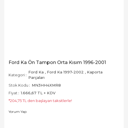
Ford Ka Ön Tampon Orta Kısım 1996-2001
Ford Ka
,
Ford Ka 1997-2002
,
Kaporta
Kategori
Parçaları
Stok Kodu
MN3HH4XMR8
Fiyat
1.666,67 TL + KDV
*204,75 TL den başlayan taksitlerle!
Yorum Yap