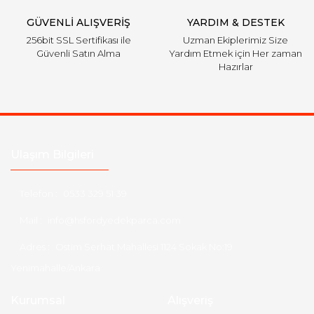
GÜVENLİ ALIŞVERİŞ
YARDIM & DESTEK
256bit SSL Sertifikası ile
Uzman Ekiplerimiz Size
Güvenli Satın Alma
Yardım Etmek için Her zaman
Hazırlar
Ulaşım Bilgileri
Telefon :
0533 329 51 39
Mail :
info@hsfordyedekparca.com
Adres :
Ostim Serhat Mahallesi 1124 Sokak No:19
Yenimahalle/Ankara
Kurumsal
Alışveriş