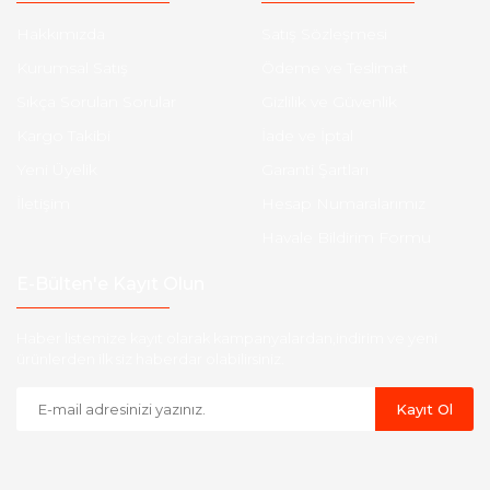
Hakkımızda
Satış Sözleşmesi
Kurumsal Satış
Ödeme ve Teslimat
Sıkça Sorulan Sorular
Gizlilik ve Güvenlik
Kargo Takibi
İade ve İptal
Yeni Üyelik
Garanti Şartları
İletişim
Hesap Numaralarımız
Havale Bildirim Formu
E-Bülten'e Kayıt Olun
Haber listemize kayıt olarak kampanyalardan,indirim ve yeni
ürünlerden ilk siz haberdar olabilirsiniz.
Kayıt Ol