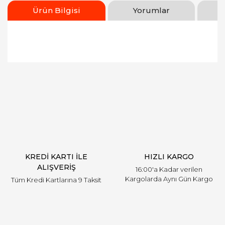
Ürün Bilgisi
Yorumlar
Bu ürünün fiyat bilgisi, resim, ürün açıklamalarında
ve diğer konularda yetersiz gördüğünüz noktaları
Bu ürüne ilk yorumu siz yapın!
öneri formunu kullanarak tarafımıza iletebilirsiniz.
Görüş ve önerileriniz için teşekkür ederiz.
Yorum Yaz
Ürün resmi kalitesiz, bozuk veya görüntülenemiyor.
Ürün açıklamasında eksik bilgiler bulunuyor.
Ürün bilgilerinde hatalar bulunuyor.
Ürün fiyatı diğer sitelerden daha pahalı.
KREDİ KARTI İLE
HIZLI KARGO
Bu ürüne benzer farklı alternatifler olmalı.
ALIŞVERİŞ
16:00'a Kadar verilen
Kargolarda Aynı Gün Kargo
Tüm Kredi Kartlarına 9 Taksit
Gönder