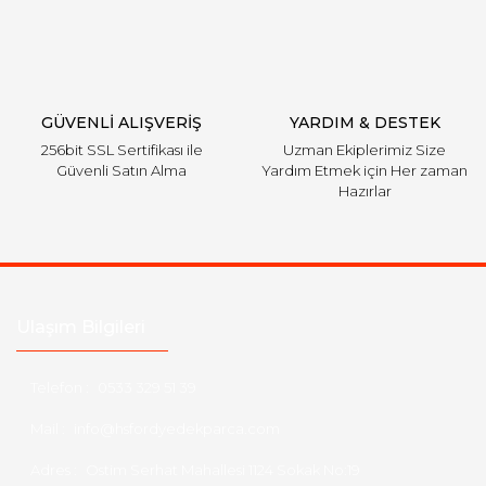
Gönder
GÜVENLİ ALIŞVERİŞ
YARDIM & DESTEK
256bit SSL Sertifikası ile
Uzman Ekiplerimiz Size
Güvenli Satın Alma
Yardım Etmek için Her zaman
Hazırlar
Ulaşım Bilgileri
Telefon :
0533 329 51 39
Mail :
info@hsfordyedekparca.com
Adres :
Ostim Serhat Mahallesi 1124 Sokak No:19