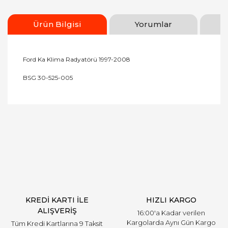
Ürün Bilgisi
Yorumlar
Ford Ka Klima Radyatörü 1997-2008
BSG 30-525-005
Bu ürünün fiyat bilgisi, resim, ürün açıklamalarında
ve diğer konularda yetersiz gördüğünüz noktaları
Bu ürüne ilk yorumu siz yapın!
öneri formunu kullanarak tarafımıza iletebilirsiniz.
Görüş ve önerileriniz için teşekkür ederiz.
Yorum Yaz
Ürün resmi kalitesiz, bozuk veya görüntülenemiyor.
Ürün açıklamasında eksik bilgiler bulunuyor.
Ürün bilgilerinde hatalar bulunuyor.
Ürün fiyatı diğer sitelerden daha pahalı.
KREDİ KARTI İLE
HIZLI KARGO
Bu ürüne benzer farklı alternatifler olmalı.
ALIŞVERİŞ
16:00'a Kadar verilen
Kargolarda Aynı Gün Kargo
Tüm Kredi Kartlarına 9 Taksit