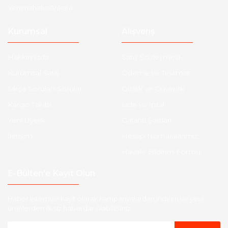
Yenimahalle/Ankara
Kurumsal
Alışveriş
Hakkımızda
Satış Sözleşmesi
Kurumsal Satış
Ödeme ve Teslimat
Sıkça Sorulan Sorular
Gizlilik ve Güvenlik
Kargo Takibi
İade ve İptal
Yeni Üyelik
Garanti Şartları
İletişim
Hesap Numaralarımız
Havale Bildirim Formu
E-Bülten'e Kayıt Olun
Haber listemize kayıt olarak kampanyalardan,indirim ve yeni
ürünlerden ilk siz haberdar olabilirsiniz.