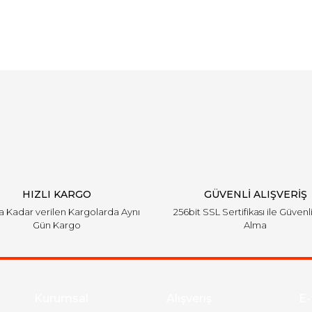
arında ve diğer konularda yetersiz gördüğünüz noktaları öneri formunu ku
Bu ürüne ilk yorumu siz yapın!
emiyor.
Yorum Yaz
HIZLI KARGO
GÜVENLİ ALIŞVERİŞ
'a Kadar verilen Kargolarda Aynı
256bit SSL Sertifikası ile Güvenl
Gün Kargo
Alma
Gönder
Kurumsal
Alışveriş
E-