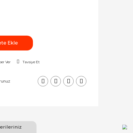
te Ekle
er Ver
Tavsiye Et
runuz
erileriniz