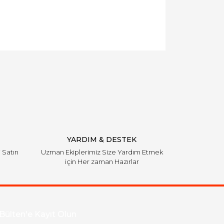
llanarak tarafımıza iletebilirsiniz.
YARDIM & DESTEK
i Satın
Uzman Ekiplerimiz Size Yardım Etmek
için Her zaman Hazırlar
Bülten'e Kayıt Olun