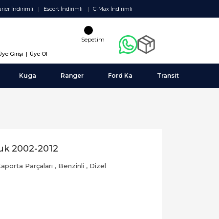
rier İndirimli
Escort İndirimli
C-Max İndirimli
Sepetim
Üye Girişi
|
Üye Ol
Kuga
Ranger
Ford Ka
Transit
uk 2002-2012
aporta Parçaları
,
Benzinli
,
Dizel