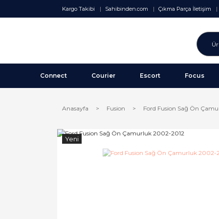
Kargo Takibi
Sahibinden.com
Çıkma Parça İletişim
Connect
Courier
Escort
Focus
Anasayfa
Fusion
Ford Fusion Sağ Ön Çamu
Yeni