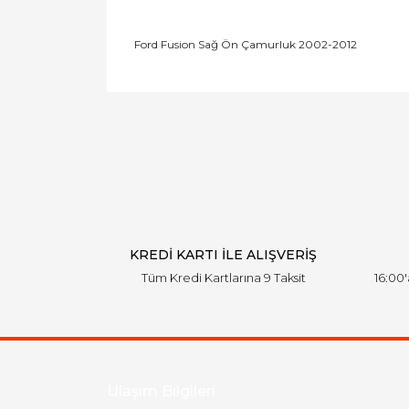
Ford Fusion Sağ Ön Çamurluk 2002-2012
Bu ürünün fiyat bilgisi, resim, ürün açıklamal
Görüş ve önerileriniz için teşekkür ederiz.
Ürün resmi kalitesiz, bozuk veya görüntülen
Ürün açıklamasında eksik bilgiler bulunuyor.
Ürün bilgilerinde hatalar bulunuyor.
Ürün fiyatı diğer sitelerden daha pahalı.
Bu ürüne benzer farklı alternatifler olmalı.
KREDİ KARTI İLE ALIŞVERİŞ
Tüm Kredi Kartlarına 9 Taksit
16:00
Ulaşım Bilgileri