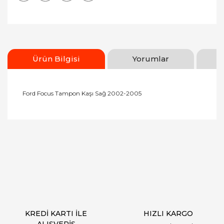
Ürün Bilgisi
Yorumlar
Ford Focus Tampon Kaşı Sağ 2002-2005
Bu ürünün fiyat bilgisi, resim, ürün açıklamalarında
ve diğer konularda yetersiz gördüğünüz noktaları
Bu ürüne ilk yorumu siz yapın!
öneri formunu kullanarak tarafımıza iletebilirsiniz.
Görüş ve önerileriniz için teşekkür ederiz.
Yorum Yaz
Ürün resmi kalitesiz, bozuk veya görüntülenemiyor.
Ürün açıklamasında eksik bilgiler bulunuyor.
Ürün bilgilerinde hatalar bulunuyor.
Ürün fiyatı diğer sitelerden daha pahalı.
KREDİ KARTI İLE
HIZLI KARGO
Bu ürüne benzer farklı alternatifler olmalı.