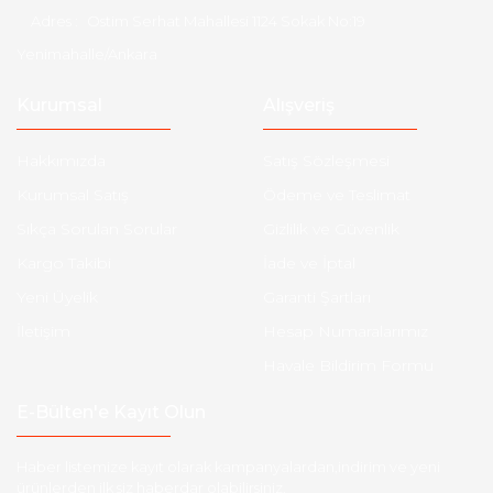
Adres :
Ostim Serhat Mahallesi 1124 Sokak No:19
Yenimahalle/Ankara
Kurumsal
Alışveriş
Hakkımızda
Satış Sözleşmesi
Kurumsal Satış
Ödeme ve Teslimat
Sıkça Sorulan Sorular
Gizlilik ve Güvenlik
Kargo Takibi
İade ve İptal
Yeni Üyelik
Garanti Şartları
İletişim
Hesap Numaralarımız
Havale Bildirim Formu
E-Bülten'e Kayıt Olun
Haber listemize kayıt olarak kampanyalardan,indirim ve yeni
ürünlerden ilk siz haberdar olabilirsiniz.