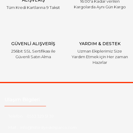
ALIŞVERİŞ
16:00'a Kadar verilen
Kargolarda Aynı Gün Kargo
Tüm Kredi Kartlarına 9 Taksit
Gönder
GÜVENLİ ALIŞVERİŞ
YARDIM & DESTEK
256bit SSL Sertifikası ile
Uzman Ekiplerimiz Size
Güvenli Satın Alma
Yardım Etmek için Her zaman
Hazırlar
Ulaşım Bilgileri
Telefon :
0533 329 51 39
Mail :
info@hsfordyedekparca.com