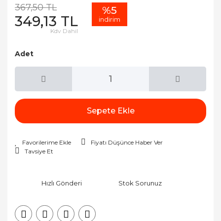
367,50 TL
%5
349,13 TL
indirim
Kdv Dahil
Adet
Sepete Ekle
Fiyatı Düşünce Haber Ver
Tavsiye Et
Hızlı Gönderi
Stok Sorunuz