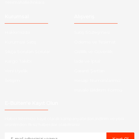
Yenimahalle/Ankara
Kurumsal
Alışveriş
Hakkımızda
Satış Sözleşmesi
Kurumsal Satış
Ödeme ve Teslimat
Sıkça Sorulan Sorular
Gizlilik ve Güvenlik
Kargo Takibi
İade ve İptal
Yeni Üyelik
Garanti Şartları
İletişim
Hesap Numaralarımız
Havale Bildirim Formu
E-Bülten'e Kayıt Olun
Haber listemize kayıt olarak kampanyalardan,indirim ve yeni
ürünlerden ilk siz haberdar olabilirsiniz.
Kayıt Ol