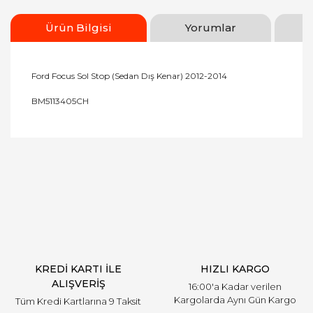
Ürün Bilgisi
Yorumlar
Ford Focus Sol Stop (Sedan Dış Kenar) 2012-2014
BM5113405CH
Bu ürünün fiyat bilgisi, resim, ürün açıklamalarında
ve diğer konularda yetersiz gördüğünüz noktaları
Bu ürüne ilk yorumu siz yapın!
öneri formunu kullanarak tarafımıza iletebilirsiniz.
Görüş ve önerileriniz için teşekkür ederiz.
Yorum Yaz
Ürün resmi kalitesiz, bozuk veya görüntülenemiyor.
Ürün açıklamasında eksik bilgiler bulunuyor.
Ürün bilgilerinde hatalar bulunuyor.
Ürün fiyatı diğer sitelerden daha pahalı.
KREDİ KARTI İLE
HIZLI KARGO
Bu ürüne benzer farklı alternatifler olmalı.
ALIŞVERİŞ
16:00'a Kadar verilen
Kargolarda Aynı Gün Kargo
Tüm Kredi Kartlarına 9 Taksit