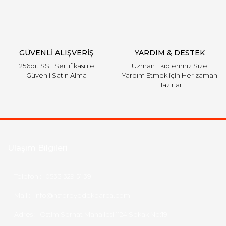
Gönder
GÜVENLİ ALIŞVERİŞ
YARDIM & DESTEK
256bit SSL Sertifikası ile
Uzman Ekiplerimiz Size
Güvenli Satın Alma
Yardım Etmek için Her zaman
Hazırlar
Ulaşım Bilgileri
Telefon :
0533 329 51 39
Mail :
info@hsfordyedekparca.com
Adres :
Ostim Serhat Mahallesi 1124 Sokak No:19