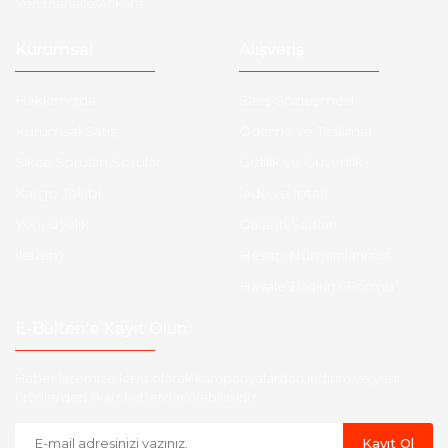
Yenimahalle/Ankara
Kurumsal
Alışveriş
Hakkımızda
Satış Sözleşmesi
Kurumsal Satış
Ödeme ve Teslimat
Sıkça Sorulan Sorular
Gizlilik ve Güvenlik
Kargo Takibi
İade ve İptal
Yeni Üyelik
Garanti Şartları
İletişim
Hesap Numaralarımız
Havale Bildirim Formu
E-Bülten'e Kayıt Olun
Haber listemize kayıt olarak kampanyalardan,indirim ve yeni
ürünlerden ilk siz haberdar olabilirsiniz.
Kayıt Ol