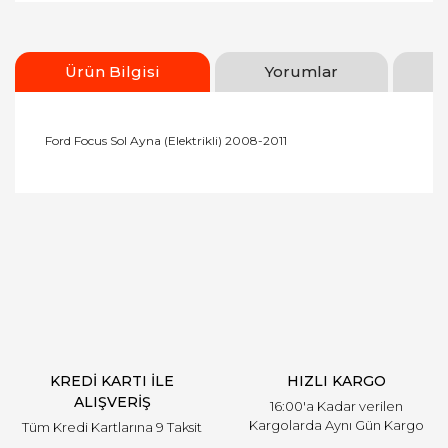
Ürün Bilgisi
Yorumlar
Ford Focus Sol Ayna (Elektrikli) 2008-2011
Bu ürünün fiyat bilgisi, resim, ürün açıklamalarında
ve diğer konularda yetersiz gördüğünüz noktaları
Bu ürüne ilk yorumu siz yapın!
öneri formunu kullanarak tarafımıza iletebilirsiniz.
Görüş ve önerileriniz için teşekkür ederiz.
Yorum Yaz
Ürün resmi kalitesiz, bozuk veya görüntülenemiyor.
Ürün açıklamasında eksik bilgiler bulunuyor.
Ürün bilgilerinde hatalar bulunuyor.
Ürün fiyatı diğer sitelerden daha pahalı.
KREDİ KARTI İLE
HIZLI KARGO
Bu ürüne benzer farklı alternatifler olmalı.
ALIŞVERİŞ
16:00'a Kadar verilen
Kargolarda Aynı Gün Kargo
Tüm Kredi Kartlarına 9 Taksit