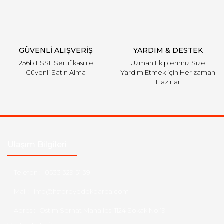
Gönder
GÜVENLİ ALIŞVERİŞ
YARDIM & DESTEK
256bit SSL Sertifikası ile
Uzman Ekiplerimiz Size
Güvenli Satın Alma
Yardım Etmek için Her zaman
Hazırlar
Ulaşım Bilgileri
Telefon :
0533 329 51 39
Mail :
info@hsfordyedekparca.com
Adres :
Ostim Serhat Mahallesi 1124 Sokak No:19