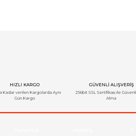
arında ve diğer konularda yetersiz gördüğünüz noktaları öneri formunu ku
Bu ürüne ilk yorumu siz yapın!
emiyor.
Yorum Yaz
HIZLI KARGO
GÜVENLİ ALIŞVERİŞ
'a Kadar verilen Kargolarda Aynı
256bit SSL Sertifikası ile Güvenl
Gün Kargo
Alma
Gönder
Kurumsal
Alışveriş
E-