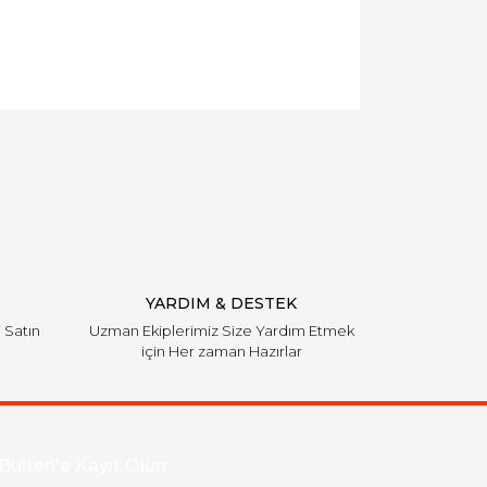
llanarak tarafımıza iletebilirsiniz.
YARDIM & DESTEK
i Satın
Uzman Ekiplerimiz Size Yardım Etmek
için Her zaman Hazırlar
Bülten'e Kayıt Olun