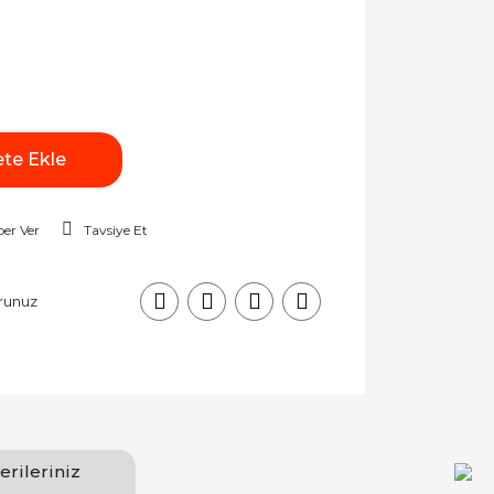
te Ekle
er Ver
Tavsiye Et
runuz
erileriniz