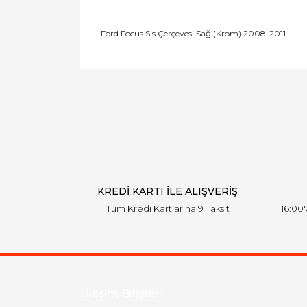
Ford Focus Sis Çerçevesi Sağ (Krom) 2008-2011
Bu ürünün fiyat bilgisi, resim, ürün açıklamal
Görüş ve önerileriniz için teşekkür ederiz.
Ürün resmi kalitesiz, bozuk veya görüntülen
Ürün açıklamasında eksik bilgiler bulunuyor.
Ürün bilgilerinde hatalar bulunuyor.
Ürün fiyatı diğer sitelerden daha pahalı.
Bu ürüne benzer farklı alternatifler olmalı.
KREDİ KARTI İLE ALIŞVERİŞ
Tüm Kredi Kartlarına 9 Taksit
16:00
Ulaşım Bilgileri