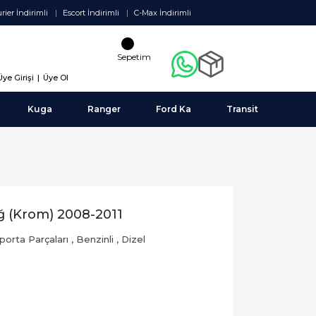
rier İndirimli
Escort İndirimli
C-Max İndirimli
Sepetim
Üye Girişi
|
Üye Ol
Kuga
Ranger
Ford Ka
Transit
ğ (Krom) 2008-2011
porta Parçaları
,
Benzinli
,
Dizel