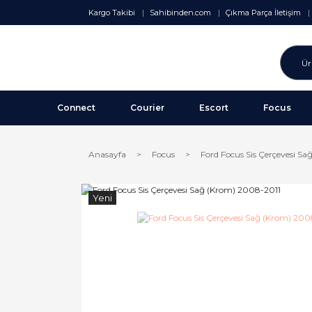
Kargo Takibi
Sahibinden.com
Çıkma Parça İletişim
Connect
Courier
Escort
Focus
Anasayfa
Focus
Ford Focus Sis Çerçevesi S
Yeni