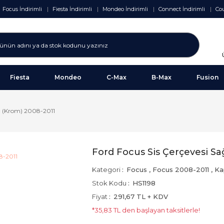
Focus İndirimli
Fiesta İndirimli
Mondeo İndirimli
Connect İndirimli
Cou
Fiesta
Mondeo
C-Max
B-Max
Fusion
ağ (Krom) 2008-2011
Ford Focus Sis Çerçevesi Sa
Kategori
Focus
,
Focus 2008-2011
,
Ka
Stok Kodu
HS1198
Fiyat
291,67 TL + KDV
*35,83 TL den başlayan taksitlerle!