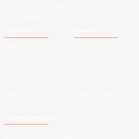
Adres :
Ostim Serhat Mahallesi 1124 Sokak No:19
Yenimahalle/Ankara
Kurumsal
Alışveriş
Hakkımızda
Satış Sözleşmesi
Kurumsal Satış
Ödeme ve Teslimat
Sıkça Sorulan Sorular
Gizlilik ve Güvenlik
Kargo Takibi
İade ve İptal
Yeni Üyelik
Garanti Şartları
İletişim
Hesap Numaralarımız
Havale Bildirim Formu
E-Bülten'e Kayıt Olun
Haber listemize kayıt olarak kampanyalardan,indirim ve yeni
ürünlerden ilk siz haberdar olabilirsiniz.