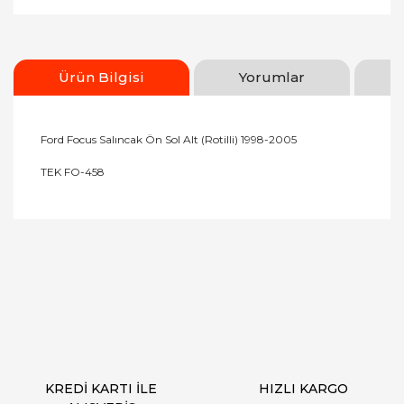
Ürün Bilgisi
Yorumlar
Ford Focus Salıncak Ön Sol Alt (Rotilli) 1998-2005
TEK FO-458
Bu ürünün fiyat bilgisi, resim, ürün açıklamalarında
ve diğer konularda yetersiz gördüğünüz noktaları
Bu ürüne ilk yorumu siz yapın!
öneri formunu kullanarak tarafımıza iletebilirsiniz.
Görüş ve önerileriniz için teşekkür ederiz.
Yorum Yaz
Ürün resmi kalitesiz, bozuk veya görüntülenemiyor.
Ürün açıklamasında eksik bilgiler bulunuyor.
Ürün bilgilerinde hatalar bulunuyor.
Ürün fiyatı diğer sitelerden daha pahalı.
KREDİ KARTI İLE
HIZLI KARGO
Bu ürüne benzer farklı alternatifler olmalı.