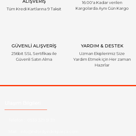
ALIŞVERİŞ
16:00'a Kadar verilen
Kargolarda Aynı Gün Kargo
Tüm Kredi Kartlarına 9 Taksit
Gönder
GÜVENLİ ALIŞVERİŞ
YARDIM & DESTEK
256bit SSL Sertifikası ile
Uzman Ekiplerimiz Size
Güvenli Satın Alma
Yardım Etmek için Her zaman
Hazırlar
Ulaşım Bilgileri
Telefon :
0533 329 51 39
Mail :
info@hsfordyedekparca.com