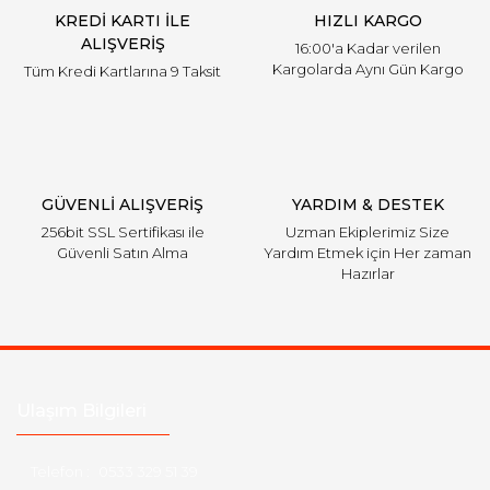
KREDİ KARTI İLE
HIZLI KARGO
Bu ürüne benzer farklı alternatifler olmalı.
ALIŞVERİŞ
16:00'a Kadar verilen
Kargolarda Aynı Gün Kargo
Tüm Kredi Kartlarına 9 Taksit
Gönder
GÜVENLİ ALIŞVERİŞ
YARDIM & DESTEK
256bit SSL Sertifikası ile
Uzman Ekiplerimiz Size
Güvenli Satın Alma
Yardım Etmek için Her zaman
Hazırlar
Ulaşım Bilgileri
Telefon :
0533 329 51 39