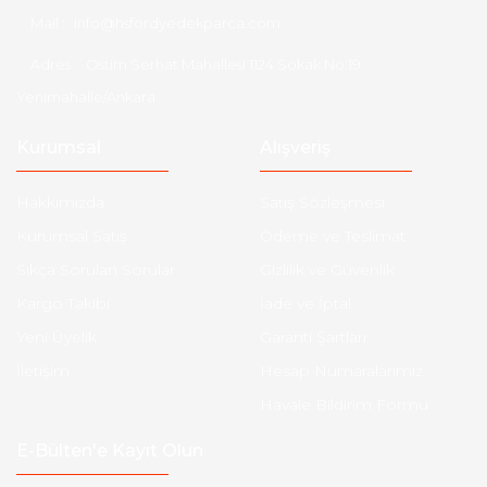
Mail :
info@hsfordyedekparca.com
Adres :
Ostim Serhat Mahallesi 1124 Sokak No:19
Yenimahalle/Ankara
Kurumsal
Alışveriş
Hakkımızda
Satış Sözleşmesi
Kurumsal Satış
Ödeme ve Teslimat
Sıkça Sorulan Sorular
Gizlilik ve Güvenlik
Kargo Takibi
İade ve İptal
Yeni Üyelik
Garanti Şartları
İletişim
Hesap Numaralarımız
Havale Bildirim Formu
E-Bülten'e Kayıt Olun