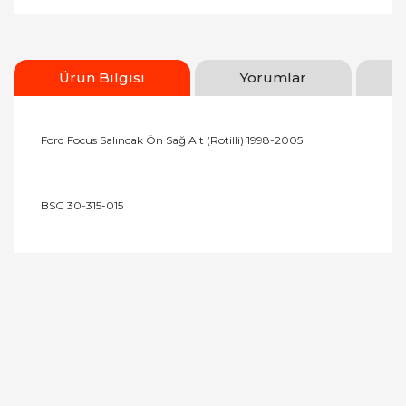
Ürün Bilgisi
Yorumlar
Ford Focus Salıncak Ön Sağ Alt (Rotilli) 1998-2005
BSG 30-315-015
Bu ürünün fiyat bilgisi, resim, ürün açıklamalarında
ve diğer konularda yetersiz gördüğünüz noktaları
Bu ürüne ilk yorumu siz yapın!
öneri formunu kullanarak tarafımıza iletebilirsiniz.
Görüş ve önerileriniz için teşekkür ederiz.
Yorum Yaz
Ürün resmi kalitesiz, bozuk veya görüntülenemiyor.
Ürün açıklamasında eksik bilgiler bulunuyor.
Ürün bilgilerinde hatalar bulunuyor.
Ürün fiyatı diğer sitelerden daha pahalı.