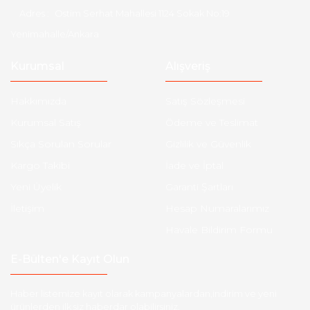
Adres :
Ostim Serhat Mahallesi 1124 Sokak No:19
Yenimahalle/Ankara
Kurumsal
Alışveriş
Hakkımızda
Satış Sözleşmesi
Kurumsal Satış
Ödeme ve Teslimat
Sıkça Sorulan Sorular
Gizlilik ve Güvenlik
Kargo Takibi
İade ve İptal
Yeni Üyelik
Garanti Şartları
İletişim
Hesap Numaralarımız
Havale Bildirim Formu
E-Bülten'e Kayıt Olun
Haber listemize kayıt olarak kampanyalardan,indirim ve yeni
ürünlerden ilk siz haberdar olabilirsiniz.