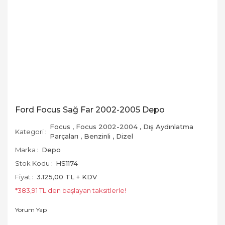
Ford Focus Sağ Far 2002-2005 Depo
Focus
,
Focus 2002-2004
,
Dış Aydınlatma
Kategori
Parçaları
,
Benzinli
,
Dizel
Marka
Depo
Stok Kodu
HS1174
Fiyat
3.125,00 TL + KDV
*383,91 TL den başlayan taksitlerle!
Yorum Yap