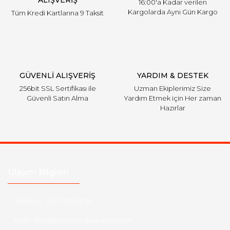
ALIŞVERİŞ
16:00'a Kadar verilen
Kargolarda Aynı Gün Kargo
Tüm Kredi Kartlarına 9 Taksit
Gönder
GÜVENLİ ALIŞVERİŞ
YARDIM & DESTEK
256bit SSL Sertifikası ile
Uzman Ekiplerimiz Size
Güvenli Satın Alma
Yardım Etmek için Her zaman
Hazırlar
Ulaşım Bilgileri
Telefon :
0533 329 51 39
Mail :
info@hsfordyedekparca.com