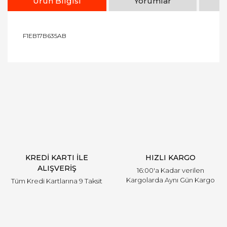
Ürün Bilgisi
Yorumlar
F1EB17B635AB
Bu ürünün fiyat bilgisi, resim, ürün açıklamalarında
ve diğer konularda yetersiz gördüğünüz noktaları
Bu ürüne ilk yorumu siz yapın!
öneri formunu kullanarak tarafımıza iletebilirsiniz.
Görüş ve önerileriniz için teşekkür ederiz.
Yorum Yaz
Ürün resmi kalitesiz, bozuk veya görüntülenemiyor.
Ürün açıklamasında eksik bilgiler bulunuyor.
Ürün bilgilerinde hatalar bulunuyor.
Ürün fiyatı diğer sitelerden daha pahalı.
KREDİ KARTI İLE
HIZLI KARGO
Bu ürüne benzer farklı alternatifler olmalı.
ALIŞVERİŞ
16:00'a Kadar verilen
Kargolarda Aynı Gün Kargo
Tüm Kredi Kartlarına 9 Taksit
Gönder