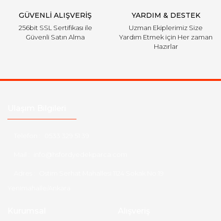
GÜVENLİ ALIŞVERİŞ
YARDIM & DESTEK
256bit SSL Sertifikası ile
Uzman Ekiplerimiz Size
Güvenli Satın Alma
Yardım Etmek için Her zaman
Hazırlar
Ulaşım Bilgileri
Telefon :
0533 329 51 39
Mail :
info@hsfordyedekparca.com
Adres :
Ostim Serhat Mahallesi 1124 Sokak No:19
Yenimahalle/Ankara
Kurumsal
Alışveriş