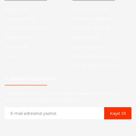
Hakkımızda
Satış Sözleşmesi
Kurumsal Satış
Ödeme ve Teslimat
Sıkça Sorulan Sorular
Gizlilik ve Güvenlik
Kargo Takibi
İade ve İptal
Yeni Üyelik
Garanti Şartları
İletişim
Hesap Numaralarımız
Havale Bildirim Formu
E-Bülten'e Kayıt Olun
Haber listemize kayıt olarak kampanyalardan,indirim ve yeni
ürünlerden ilk siz haberdar olabilirsiniz.
Kayıt Ol