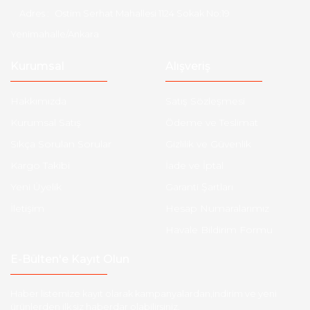
Adres :
Ostim Serhat Mahallesi 1124 Sokak No:19
Yenimahalle/Ankara
Kurumsal
Alışveriş
Hakkımızda
Satış Sözleşmesi
Kurumsal Satış
Ödeme ve Teslimat
Sıkça Sorulan Sorular
Gizlilik ve Güvenlik
Kargo Takibi
İade ve İptal
Yeni Üyelik
Garanti Şartları
İletişim
Hesap Numaralarımız
Havale Bildirim Formu
E-Bülten'e Kayıt Olun
Haber listemize kayıt olarak kampanyalardan,indirim ve yeni
ürünlerden ilk siz haberdar olabilirsiniz.