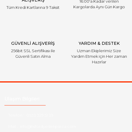
ALIŞVERİŞ
16:00'a Kadar verilen
Kargolarda Aynı Gün Kargo
Tüm Kredi Kartlarına 9 Taksit
Gönder
GÜVENLİ ALIŞVERİŞ
YARDIM & DESTEK
256bit SSL Sertifikası ile
Uzman Ekiplerimiz Size
Güvenli Satın Alma
Yardım Etmek için Her zaman
Hazırlar
Ulaşım Bilgileri
Telefon :
0533 329 51 39
Mail :
info@hsfordyedekparca.com