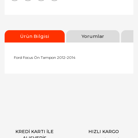
Ürün Bilgisi
Yorumlar
Ford Focus Ön Tampon 2012-2014
Bu ürünün fiyat bilgisi, resim, ürün açıklamalarında
ve diğer konularda yetersiz gördüğünüz noktaları
Bu ürüne ilk yorumu siz yapın!
öneri formunu kullanarak tarafımıza iletebilirsiniz.
Görüş ve önerileriniz için teşekkür ederiz.
Yorum Yaz
Ürün resmi kalitesiz, bozuk veya görüntülenemiyor.
Ürün açıklamasında eksik bilgiler bulunuyor.
Ürün bilgilerinde hatalar bulunuyor.
Ürün fiyatı diğer sitelerden daha pahalı.
KREDİ KARTI İLE
HIZLI KARGO
Bu ürüne benzer farklı alternatifler olmalı.