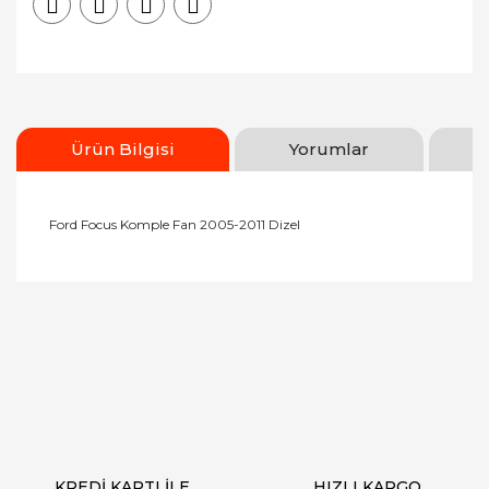
Ürün Bilgisi
Yorumlar
Ford Focus Komple Fan 2005-2011 Dizel
Bu ürünün fiyat bilgisi, resim, ürün açıklamalarında
ve diğer konularda yetersiz gördüğünüz noktaları
Bu ürüne ilk yorumu siz yapın!
öneri formunu kullanarak tarafımıza iletebilirsiniz.
Görüş ve önerileriniz için teşekkür ederiz.
Yorum Yaz
Ürün resmi kalitesiz, bozuk veya görüntülenemiyor.
Ürün açıklamasında eksik bilgiler bulunuyor.
Ürün bilgilerinde hatalar bulunuyor.
Ürün fiyatı diğer sitelerden daha pahalı.
KREDİ KARTI İLE
HIZLI KARGO
Bu ürüne benzer farklı alternatifler olmalı.