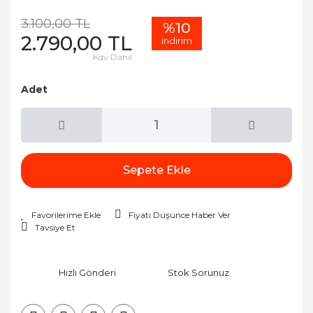
3.100,00 TL
%10
2.790,00 TL
indirim
Kdv Dahil
Adet
Sepete Ekle
Fiyatı Düşünce Haber Ver
Tavsiye Et
Hızlı Gönderi
Stok Sorunuz