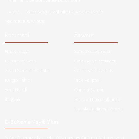
Mail :
info@hsfordyedekparca.com
Adres :
Ostim Serhat Mahallesi 1124 Sokak No:19
Yenimahalle/Ankara
Kurumsal
Alışveriş
Hakkımızda
Satış Sözleşmesi
Kurumsal Satış
Ödeme ve Teslimat
Sıkça Sorulan Sorular
Gizlilik ve Güvenlik
Kargo Takibi
İade ve İptal
Yeni Üyelik
Garanti Şartları
İletişim
Hesap Numaralarımız
Havale Bildirim Formu
E-Bülten'e Kayıt Olun
Haber listemize kayıt olarak kampanyalardan,indirim ve yeni