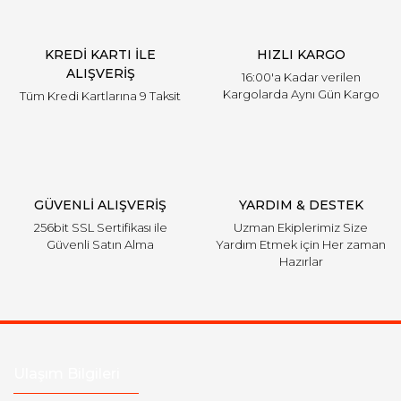
Ürün bilgilerinde hatalar bulunuyor.
Ürün fiyatı diğer sitelerden daha pahalı.
KREDİ KARTI İLE
HIZLI KARGO
Bu ürüne benzer farklı alternatifler olmalı.
ALIŞVERİŞ
16:00'a Kadar verilen
Kargolarda Aynı Gün Kargo
Tüm Kredi Kartlarına 9 Taksit
Gönder
GÜVENLİ ALIŞVERİŞ
YARDIM & DESTEK
256bit SSL Sertifikası ile
Uzman Ekiplerimiz Size
Güvenli Satın Alma
Yardım Etmek için Her zaman
Hazırlar
Ulaşım Bilgileri