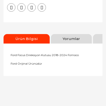
Ürün Bilgisi
Yorumlar
Ford Focus Direksiyon Kutusu 2018-2024 Fomoco
Ford Orijinal Ürünüdür
Bu ürünün fiyat bilgisi, resim, ürün açıklamalarında
ve diğer konularda yetersiz gördüğünüz noktaları
Bu ürüne ilk yorumu siz yapın!
öneri formunu kullanarak tarafımıza iletebilirsiniz.
Görüş ve önerileriniz için teşekkür ederiz.
Yorum Yaz
Ürün resmi kalitesiz, bozuk veya görüntülenemiyor.
Ürün açıklamasında eksik bilgiler bulunuyor.