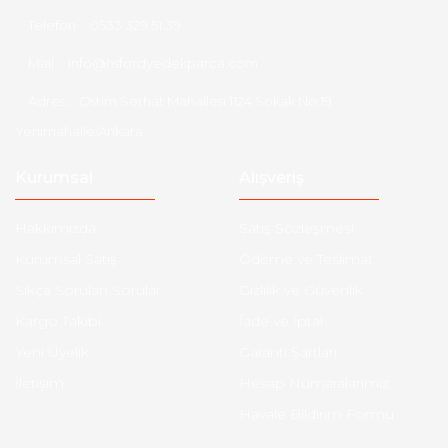
Telefon :
0533 329 51 39
Mail :
info@hsfordyedekparca.com
Adres :
Ostim Serhat Mahallesi 1124 Sokak No:19
Yenimahalle/Ankara
Kurumsal
Alışveriş
Hakkımızda
Satış Sözleşmesi
Kurumsal Satış
Ödeme ve Teslimat
Sıkça Sorulan Sorular
Gizlilik ve Güvenlik
Kargo Takibi
İade ve İptal
Yeni Üyelik
Garanti Şartları
İletişim
Hesap Numaralarımız
Havale Bildirim Formu