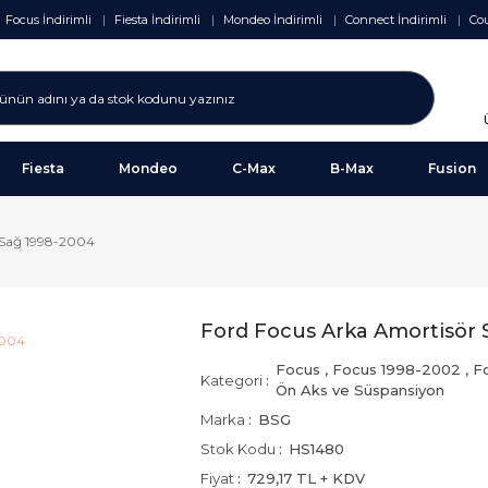
Focus İndirimli
Fiesta İndirimli
Mondeo İndirimli
Connect İndirimli
Cou
Fiesta
Mondeo
C-Max
B-Max
Fusion
 Sağ 1998-2004
Ford Focus Arka Amortisör 
Focus
,
Focus 1998-2002
,
F
Kategori
Ön Aks ve Süspansiyon
Marka
BSG
Stok Kodu
HS1480
Fiyat
729,17 TL + KDV