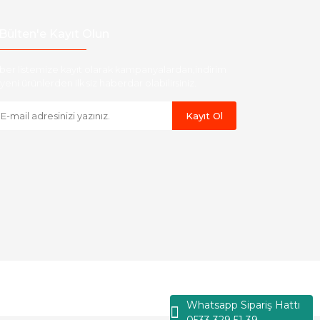
Bülten'e Kayıt Olun
ber listemize kayıt olarak kampanyalardan,indirim
yeni ürünlerden ilk siz haberdar olabilirsiniz.
Kayıt Ol
Whatsapp Sipariş Hattı