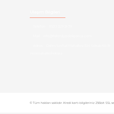
Ulaşım Bilgileri
Telefon :
0533 329 51 39
Mail :
info@hsfordyedekparca.com
Adres :
Ostim Serhat Mahallesi 1124 Sokak No:19
Yenimahalle/Ankara
© Tüm hakları saklıdır. Kredi kartı bilgileriniz 256bit SSL s