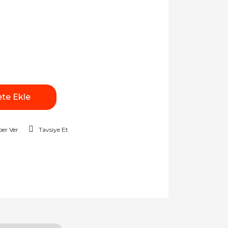
te Ekle
er Ver
Tavsiye Et