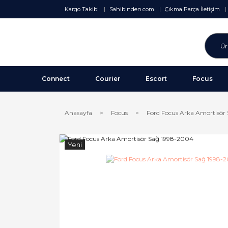
Kargo Takibi
Sahibinden.com
Çıkma Parça İletişim
Connect
Courier
Escort
Focus
Anasayfa
Focus
Ford Focus Arka Amortisör
Yeni