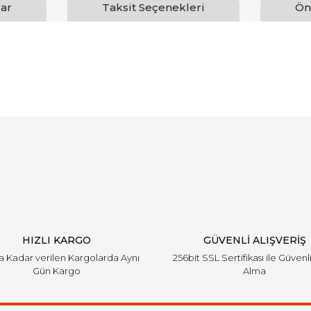
ar
Taksit Seçenekleri
Ön
arında ve diğer konularda yetersiz gördüğünüz noktaları öneri formunu ku
Bu ürüne ilk yorumu siz yapın!
emiyor.
Yorum Yaz
HIZLI KARGO
GÜVENLİ ALIŞVERİŞ
'a Kadar verilen Kargolarda Aynı
256bit SSL Sertifikası ile Güvenl
Gün Kargo
Alma