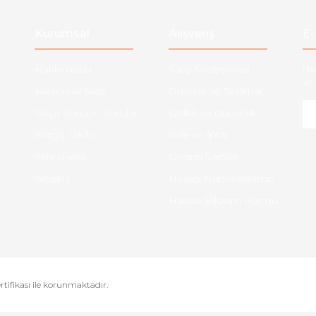
Gönder
Kurumsal
Alışveriş
E-
Hakkımızda
Satış Sözleşmesi
Ha
ve 
Kurumsal Satış
Ödeme ve Teslimat
Sıkça Sorulan Sorular
Gizlilik ve Güvenlik
Kargo Takibi
İade ve İptal
Yeni Üyelik
Garanti Şartları
İletişim
Hesap Numaralarımız
Havale Bildirim Formu
ertifikası ile korunmaktadır.