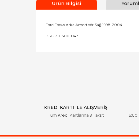
Ürün Bilgisi
Yoruml
Ford Focus Arka Amortisör Sağ 1998-2004
BSG-30-300-047
Bu ürünün fiyat bilgisi, resim, ürün açıklamal
Görüş ve önerileriniz için teşekkür ederiz.
Ürün resmi kalitesiz, bozuk veya görüntülen
Ürün açıklamasında eksik bilgiler bulunuyor.
Ürün bilgilerinde hatalar bulunuyor.
Ürün fiyatı diğer sitelerden daha pahalı.
Bu ürüne benzer farklı alternatifler olmalı.
KREDİ KARTI İLE ALIŞVERİŞ
Tüm Kredi Kartlarına 9 Taksit
16:00