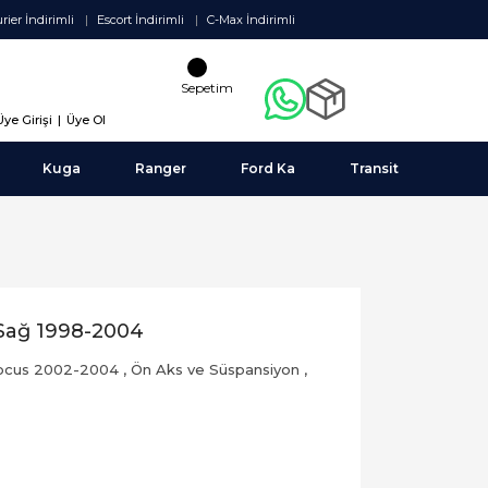
rier İndirimli
Escort İndirimli
C-Max İndirimli
Sepetim
Üye Girişi
|
Üye Ol
Kuga
Ranger
Ford Ka
Transit
Sağ 1998-2004
ocus 2002-2004
,
Ön Aks ve Süspansiyon
,