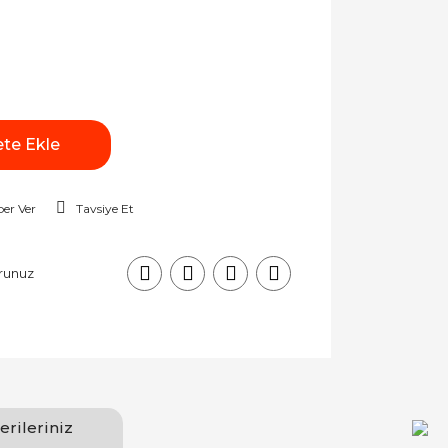
te Ekle
er Ver
Tavsiye Et
runuz
erileriniz