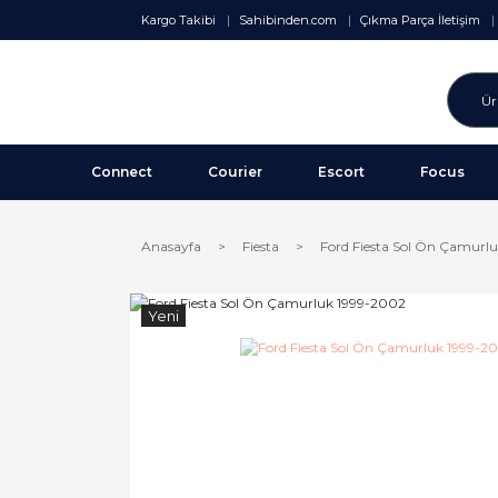
Kargo Takibi
Sahibinden.com
Çıkma Parça İletişim
Connect
Courier
Escort
Focus
Anasayfa
Fiesta
Ford Fiesta Sol Ön Çamurl
Yeni