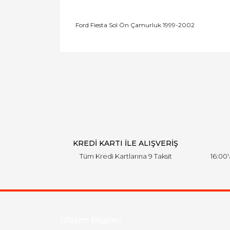
Ford Fiesta Sol Ön Çamurluk 1999-2002
Bu ürünün fiyat bilgisi, resim, ürün açıklamal
Görüş ve önerileriniz için teşekkür ederiz.
Ürün resmi kalitesiz, bozuk veya görüntülen
Ürün açıklamasında eksik bilgiler bulunuyor.
Ürün bilgilerinde hatalar bulunuyor.
Ürün fiyatı diğer sitelerden daha pahalı.
Bu ürüne benzer farklı alternatifler olmalı.
KREDİ KARTI İLE ALIŞVERİŞ
Tüm Kredi Kartlarına 9 Taksit
16:00
Ulaşım Bilgileri