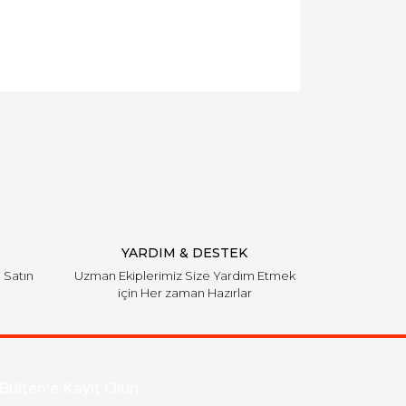
llanarak tarafımıza iletebilirsiniz.
YARDIM & DESTEK
i Satın
Uzman Ekiplerimiz Size Yardım Etmek
için Her zaman Hazırlar
Bülten'e Kayıt Olun