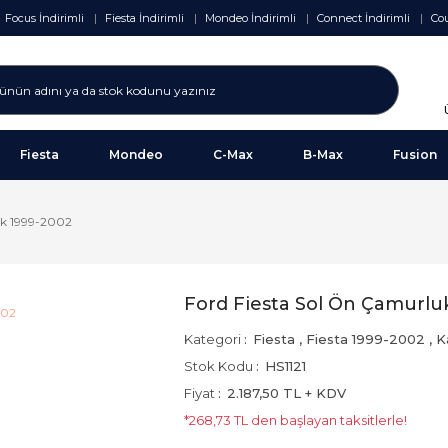
Focus İndirimli
Fiesta İndirimli
Mondeo İndirimli
Connect İndirimli
Cou
Fiesta
Mondeo
C-Max
B-Max
Fusion
uk 1999-2002
Ford Fiesta Sol Ön Çamurlu
Kategori
Fiesta
,
Fiesta 1999-2002
,
K
Stok Kodu
HS1121
Fiyat
2.187,50 TL + KDV
*268,73 TL den başlayan taksitlerle!