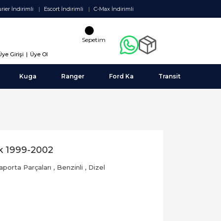
rier İndirimli
Escort İndirimli
C-Max İndirimli
Sepetim
Üye Girişi
|
Üye Ol
Kuga
Ranger
Ford Ka
Transit
k 1999-2002
aporta Parçaları
,
Benzinli
,
Dizel