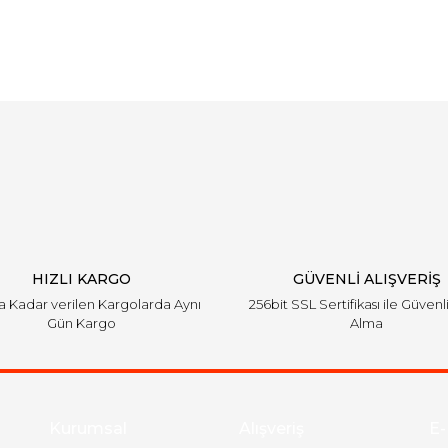
arında ve diğer konularda yetersiz gördüğünüz noktaları öneri formunu ku
Bu ürüne ilk yorumu siz yapın!
emiyor.
Yorum Yaz
HIZLI KARGO
GÜVENLİ ALIŞVERİŞ
'a Kadar verilen Kargolarda Aynı
256bit SSL Sertifikası ile Güvenl
Gün Kargo
Alma
Gönder
Kurumsal
Alışveriş
E-