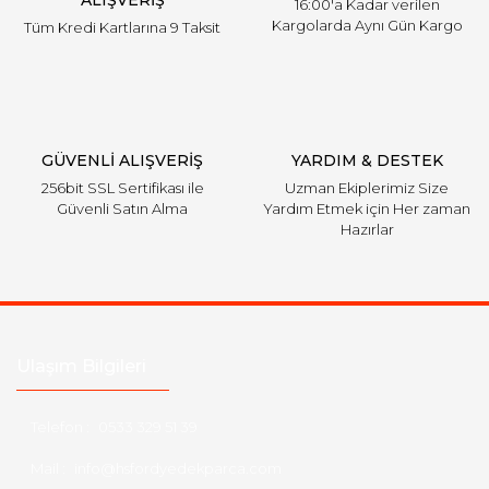
ALIŞVERİŞ
16:00'a Kadar verilen
Kargolarda Aynı Gün Kargo
Tüm Kredi Kartlarına 9 Taksit
Gönder
GÜVENLİ ALIŞVERİŞ
YARDIM & DESTEK
256bit SSL Sertifikası ile
Uzman Ekiplerimiz Size
Güvenli Satın Alma
Yardım Etmek için Her zaman
Hazırlar
Ulaşım Bilgileri
Telefon :
0533 329 51 39
Mail :
info@hsfordyedekparca.com