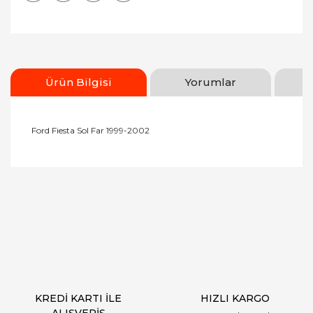
Ürün Bilgisi
Yorumlar
Ford Fiesta Sol Far 1999-2002
Bu ürünün fiyat bilgisi, resim, ürün açıklamalarında
ve diğer konularda yetersiz gördüğünüz noktaları
Bu ürüne ilk yorumu siz yapın!
öneri formunu kullanarak tarafımıza iletebilirsiniz.
Görüş ve önerileriniz için teşekkür ederiz.
Yorum Yaz
Ürün resmi kalitesiz, bozuk veya görüntülenemiyor.
Ürün açıklamasında eksik bilgiler bulunuyor.
Ürün bilgilerinde hatalar bulunuyor.
Ürün fiyatı diğer sitelerden daha pahalı.
KREDİ KARTI İLE
HIZLI KARGO
Bu ürüne benzer farklı alternatifler olmalı.