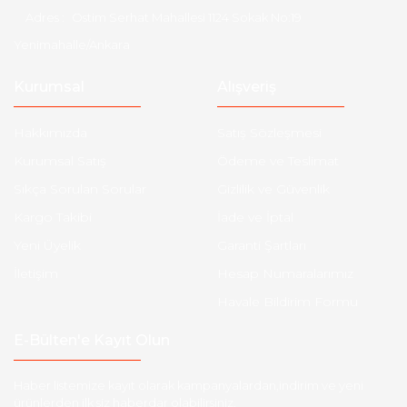
Adres :
Ostim Serhat Mahallesi 1124 Sokak No:19
Yenimahalle/Ankara
Kurumsal
Alışveriş
Hakkımızda
Satış Sözleşmesi
Kurumsal Satış
Ödeme ve Teslimat
Sıkça Sorulan Sorular
Gizlilik ve Güvenlik
Kargo Takibi
İade ve İptal
Yeni Üyelik
Garanti Şartları
İletişim
Hesap Numaralarımız
Havale Bildirim Formu
E-Bülten'e Kayıt Olun
Haber listemize kayıt olarak kampanyalardan,indirim ve yeni
ürünlerden ilk siz haberdar olabilirsiniz.