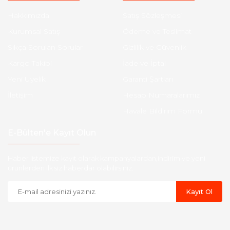
Hakkımızda
Satış Sözleşmesi
Kurumsal Satış
Ödeme ve Teslimat
Sıkça Sorulan Sorular
Gizlilik ve Güvenlik
Kargo Takibi
İade ve İptal
Yeni Üyelik
Garanti Şartları
İletişim
Hesap Numaralarımız
Havale Bildirim Formu
E-Bülten'e Kayıt Olun
Haber listemize kayıt olarak kampanyalardan,indirim ve yeni
ürünlerden ilk siz haberdar olabilirsiniz.
Kayıt Ol