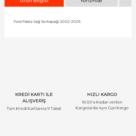
Ürün Bilgisi
Yorumlar
Ford Fiesta Sağ Sis Kapağı 2002-2005
Bu ürünün fiyat bilgisi, resim, ürün açıklamalarında
ve diğer konularda yetersiz gördüğünüz noktaları
Bu ürüne ilk yorumu siz yapın!
öneri formunu kullanarak tarafımıza iletebilirsiniz.
Görüş ve önerileriniz için teşekkür ederiz.
Yorum Yaz
Ürün resmi kalitesiz, bozuk veya görüntülenemiyor.
Ürün açıklamasında eksik bilgiler bulunuyor.
Ürün bilgilerinde hatalar bulunuyor.
Ürün fiyatı diğer sitelerden daha pahalı.
KREDİ KARTI İLE
HIZLI KARGO
Bu ürüne benzer farklı alternatifler olmalı.
ALIŞVERİŞ
16:00'a Kadar verilen
Kargolarda Aynı Gün Kargo
Tüm Kredi Kartlarına 9 Taksit
Gönder