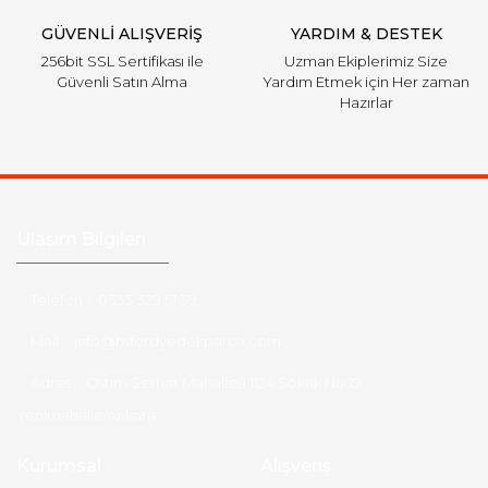
GÜVENLİ ALIŞVERİŞ
YARDIM & DESTEK
256bit SSL Sertifikası ile
Uzman Ekiplerimiz Size
Güvenli Satın Alma
Yardım Etmek için Her zaman
Hazırlar
Ulaşım Bilgileri
Telefon :
0533 329 51 39
Mail :
info@hsfordyedekparca.com
Adres :
Ostim Serhat Mahallesi 1124 Sokak No:19
Yenimahalle/Ankara
Kurumsal
Alışveriş