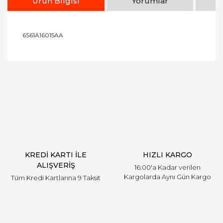
Ürün Bilgisi
Yorumlar
6S61A16015AA
Bu ürünün fiyat bilgisi, resim, ürün açıklamalarında
ve diğer konularda yetersiz gördüğünüz noktaları
Bu ürüne ilk yorumu siz yapın!
öneri formunu kullanarak tarafımıza iletebilirsiniz.
Görüş ve önerileriniz için teşekkür ederiz.
Yorum Yaz
Ürün resmi kalitesiz, bozuk veya görüntülenemiyor.
Ürün açıklamasında eksik bilgiler bulunuyor.
Ürün bilgilerinde hatalar bulunuyor.
Ürün fiyatı diğer sitelerden daha pahalı.
KREDİ KARTI İLE
HIZLI KARGO
Bu ürüne benzer farklı alternatifler olmalı.
ALIŞVERİŞ
16:00'a Kadar verilen
Kargolarda Aynı Gün Kargo
Tüm Kredi Kartlarına 9 Taksit
Gönder