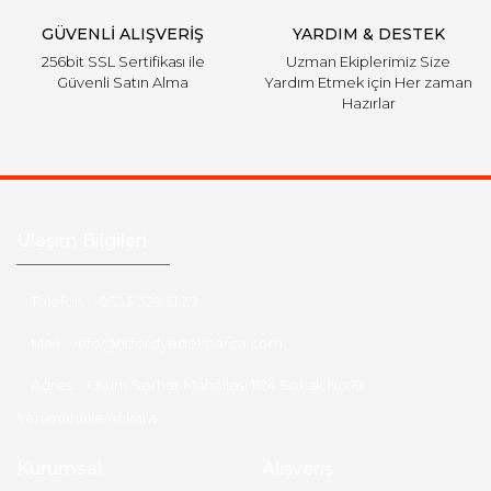
GÜVENLİ ALIŞVERİŞ
YARDIM & DESTEK
256bit SSL Sertifikası ile
Uzman Ekiplerimiz Size
Güvenli Satın Alma
Yardım Etmek için Her zaman
Hazırlar
Ulaşım Bilgileri
Telefon :
0533 329 51 39
Mail :
info@hsfordyedekparca.com
Adres :
Ostim Serhat Mahallesi 1124 Sokak No:19
Yenimahalle/Ankara
Kurumsal
Alışveriş