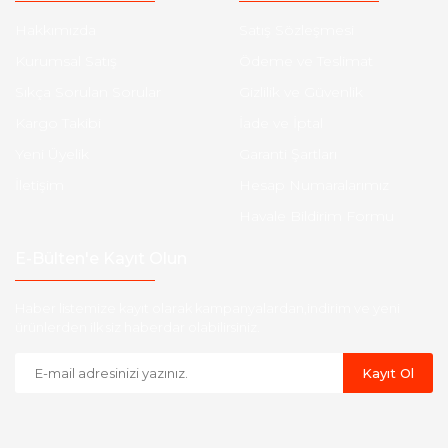
Hakkımızda
Satış Sözleşmesi
Kurumsal Satış
Ödeme ve Teslimat
Sıkça Sorulan Sorular
Gizlilik ve Güvenlik
Kargo Takibi
İade ve İptal
Yeni Üyelik
Garanti Şartları
İletişim
Hesap Numaralarımız
Havale Bildirim Formu
E-Bülten'e Kayıt Olun
Haber listemize kayıt olarak kampanyalardan,indirim ve yeni
ürünlerden ilk siz haberdar olabilirsiniz.
Kayıt Ol