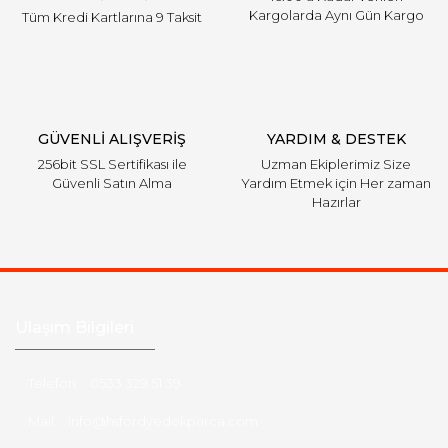
Kargolarda Aynı Gün Kargo
Tüm Kredi Kartlarına 9 Taksit
Gönder
GÜVENLİ ALIŞVERİŞ
YARDIM & DESTEK
256bit SSL Sertifikası ile
Uzman Ekiplerimiz Size
Güvenli Satın Alma
Yardım Etmek için Her zaman
Hazırlar
Ulaşım Bilgileri
Telefon :
0533 329 51 39
Mail :
info@hsfordyedekparca.com