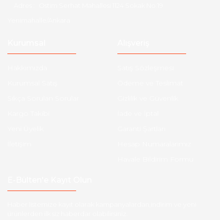
Adres :
Ostim Serhat Mahallesi 1124 Sokak No:19
Yenimahalle/Ankara
Kurumsal
Alışveriş
Hakkımızda
Satış Sözleşmesi
Kurumsal Satış
Ödeme ve Teslimat
Sıkça Sorulan Sorular
Gizlilik ve Güvenlik
Kargo Takibi
İade ve İptal
Yeni Üyelik
Garanti Şartları
İletişim
Hesap Numaralarımız
Havale Bildirim Formu
E-Bülten'e Kayıt Olun
Haber listemize kayıt olarak kampanyalardan,indirim ve yeni
ürünlerden ilk siz haberdar olabilirsiniz.