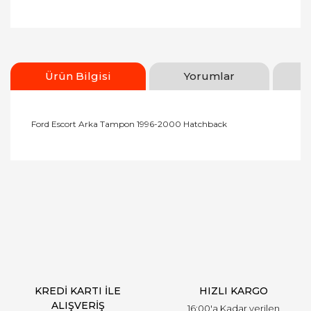
Ürün Bilgisi
Yorumlar
Ford Escort Arka Tampon 1996-2000 Hatchback
Bu ürünün fiyat bilgisi, resim, ürün açıklamalarında
ve diğer konularda yetersiz gördüğünüz noktaları
Bu ürüne ilk yorumu siz yapın!
öneri formunu kullanarak tarafımıza iletebilirsiniz.
Görüş ve önerileriniz için teşekkür ederiz.
Yorum Yaz
Ürün resmi kalitesiz, bozuk veya görüntülenemiyor.
Ürün açıklamasında eksik bilgiler bulunuyor.
Ürün bilgilerinde hatalar bulunuyor.
Ürün fiyatı diğer sitelerden daha pahalı.
KREDİ KARTI İLE
HIZLI KARGO
Bu ürüne benzer farklı alternatifler olmalı.
ALIŞVERİŞ
16:00'a Kadar verilen