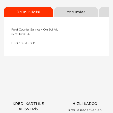
Ürün Bilgisi
Yorumlar
Ford Courier Salıncak Ön Sol Alt
(Rotilli) 2014-
BSG 30-315-058
Bu ürünün fiyat bilgisi, resim, ürün açıklamalarında
ve diğer konularda yetersiz gördüğünüz noktaları
Bu ürüne ilk yorumu siz yapın!
öneri formunu kullanarak tarafımıza iletebilirsiniz.
Görüş ve önerileriniz için teşekkür ederiz.
Yorum Yaz
Ürün resmi kalitesiz, bozuk veya görüntülenemiyor.
Ürün açıklamasında eksik bilgiler bulunuyor.
Ürün bilgilerinde hatalar bulunuyor.
Ürün fiyatı diğer sitelerden daha pahalı.
KREDİ KARTI İLE
HIZLI KARGO
Bu ürüne benzer farklı alternatifler olmalı.
ALIŞVERİŞ
16:00'a Kadar verilen