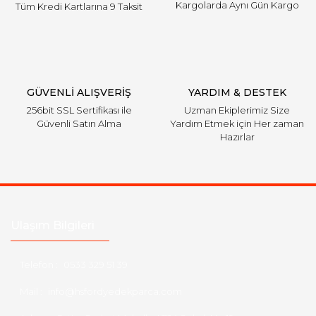
Kargolarda Aynı Gün Kargo
Tüm Kredi Kartlarına 9 Taksit
Gönder
GÜVENLİ ALIŞVERİŞ
YARDIM & DESTEK
256bit SSL Sertifikası ile
Uzman Ekiplerimiz Size
Güvenli Satın Alma
Yardım Etmek için Her zaman
Hazırlar
Ulaşım Bilgileri
Telefon :
0533 329 51 39
Mail :
info@hsfordyedekparca.com