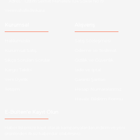
Adres :
Ostim Serhat Mahallesi 1124 Sokak No:19
Yenimahalle/Ankara
Kurumsal
Alışveriş
Hakkımızda
Satış Sözleşmesi
Kurumsal Satış
Ödeme ve Teslimat
Sıkça Sorulan Sorular
Gizlilik ve Güvenlik
Kargo Takibi
İade ve İptal
Yeni Üyelik
Garanti Şartları
İletişim
Hesap Numaralarımız
Havale Bildirim Formu
E-Bülten'e Kayıt Olun
Haber listemize kayıt olarak kampanyalardan,indirim ve yeni
ürünlerden ilk siz haberdar olabilirsiniz.