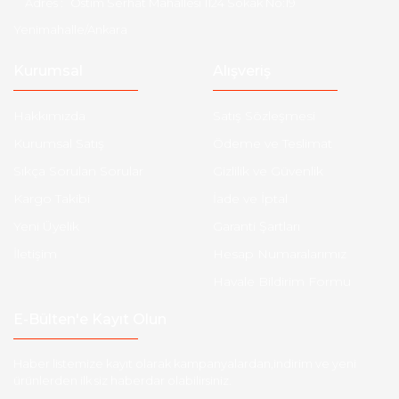
Adres :
Ostim Serhat Mahallesi 1124 Sokak No:19
Yenimahalle/Ankara
Kurumsal
Alışveriş
Hakkımızda
Satış Sözleşmesi
Kurumsal Satış
Ödeme ve Teslimat
Sıkça Sorulan Sorular
Gizlilik ve Güvenlik
Kargo Takibi
İade ve İptal
Yeni Üyelik
Garanti Şartları
İletişim
Hesap Numaralarımız
Havale Bildirim Formu
E-Bülten'e Kayıt Olun
Haber listemize kayıt olarak kampanyalardan,indirim ve yeni
ürünlerden ilk siz haberdar olabilirsiniz.