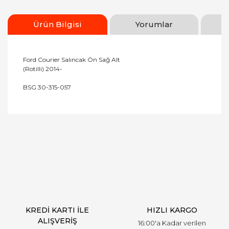
Ürün Bilgisi
Yorumlar
Ford Courier Salıncak Ön Sağ Alt
(Rotilli) 2014-
BSG 30-315-057
Bu ürünün fiyat bilgisi, resim, ürün açıklamalarında
ve diğer konularda yetersiz gördüğünüz noktaları
Bu ürüne ilk yorumu siz yapın!
öneri formunu kullanarak tarafımıza iletebilirsiniz.
Görüş ve önerileriniz için teşekkür ederiz.
Yorum Yaz
Ürün resmi kalitesiz, bozuk veya görüntülenemiyor.
Ürün açıklamasında eksik bilgiler bulunuyor.
Ürün bilgilerinde hatalar bulunuyor.
Ürün fiyatı diğer sitelerden daha pahalı.
KREDİ KARTI İLE
HIZLI KARGO
Bu ürüne benzer farklı alternatifler olmalı.
ALIŞVERİŞ
16:00'a Kadar verilen