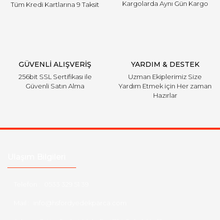
Kargolarda Aynı Gün Kargo
Tüm Kredi Kartlarına 9 Taksit
Gönder
GÜVENLİ ALIŞVERİŞ
YARDIM & DESTEK
256bit SSL Sertifikası ile
Uzman Ekiplerimiz Size
Güvenli Satın Alma
Yardım Etmek için Her zaman
Hazırlar
Ulaşım Bilgileri
Telefon :
0533 329 51 39
Mail :
info@hsfordyedekparca.com