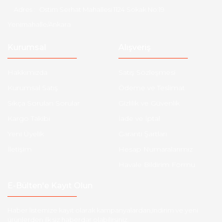
Adres :
Ostim Serhat Mahallesi 1124 Sokak No:19
Yenimahalle/Ankara
Kurumsal
Alışveriş
Hakkımızda
Satış Sözleşmesi
Kurumsal Satış
Ödeme ve Teslimat
Sıkça Sorulan Sorular
Gizlilik ve Güvenlik
Kargo Takibi
İade ve İptal
Yeni Üyelik
Garanti Şartları
İletişim
Hesap Numaralarımız
Havale Bildirim Formu
E-Bülten'e Kayıt Olun
Haber listemize kayıt olarak kampanyalardan,indirim ve yeni
ürünlerden ilk siz haberdar olabilirsiniz.