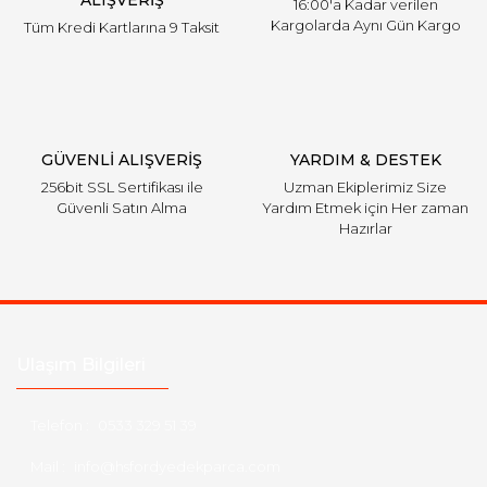
ALIŞVERİŞ
16:00'a Kadar verilen
Kargolarda Aynı Gün Kargo
Tüm Kredi Kartlarına 9 Taksit
Gönder
GÜVENLİ ALIŞVERİŞ
YARDIM & DESTEK
256bit SSL Sertifikası ile
Uzman Ekiplerimiz Size
Güvenli Satın Alma
Yardım Etmek için Her zaman
Hazırlar
Ulaşım Bilgileri
Telefon :
0533 329 51 39
Mail :
info@hsfordyedekparca.com