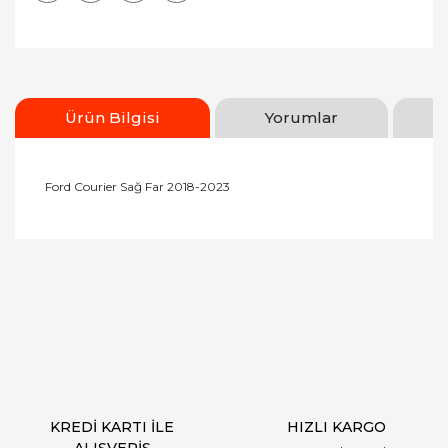
Ürün Bilgisi
Yorumlar
Ford Courier Sağ Far 2018-2023
Bu ürünün fiyat bilgisi, resim, ürün açıklamalarında
ve diğer konularda yetersiz gördüğünüz noktaları
Bu ürüne ilk yorumu siz yapın!
öneri formunu kullanarak tarafımıza iletebilirsiniz.
Görüş ve önerileriniz için teşekkür ederiz.
Yorum Yaz
Ürün resmi kalitesiz, bozuk veya görüntülenemiyor.
Ürün açıklamasında eksik bilgiler bulunuyor.
Ürün bilgilerinde hatalar bulunuyor.
Ürün fiyatı diğer sitelerden daha pahalı.
KREDİ KARTI İLE
HIZLI KARGO
Bu ürüne benzer farklı alternatifler olmalı.