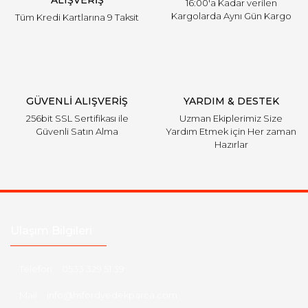
ALIŞVERİŞ
16:00'a Kadar verilen
Kargolarda Aynı Gün Kargo
Tüm Kredi Kartlarına 9 Taksit
Gönder
GÜVENLİ ALIŞVERİŞ
YARDIM & DESTEK
256bit SSL Sertifikası ile
Uzman Ekiplerimiz Size
Güvenli Satın Alma
Yardım Etmek için Her zaman
Hazırlar
Ulaşım Bilgileri
Telefon :
0533 329 51 39
Mail :
info@hsfordyedekparca.com