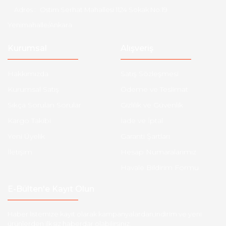
Adres :
Ostim Serhat Mahallesi 1124 Sokak No:19
Yenimahalle/Ankara
Kurumsal
Alışveriş
Hakkımızda
Satış Sözleşmesi
Kurumsal Satış
Ödeme ve Teslimat
Sıkça Sorulan Sorular
Gizlilik ve Güvenlik
Kargo Takibi
İade ve İptal
Yeni Üyelik
Garanti Şartları
İletişim
Hesap Numaralarımız
Havale Bildirim Formu
E-Bülten'e Kayıt Olun
Haber listemize kayıt olarak kampanyalardan,indirim ve yeni
ürünlerden ilk siz haberdar olabilirsiniz.