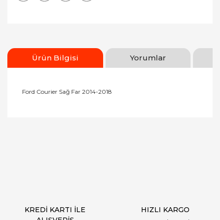
Ürün Bilgisi
Yorumlar
Ford Courier Sağ Far 2014-2018
Bu ürünün fiyat bilgisi, resim, ürün açıklamalarında
ve diğer konularda yetersiz gördüğünüz noktaları
Bu ürüne ilk yorumu siz yapın!
öneri formunu kullanarak tarafımıza iletebilirsiniz.
Görüş ve önerileriniz için teşekkür ederiz.
Yorum Yaz
Ürün resmi kalitesiz, bozuk veya görüntülenemiyor.
Ürün açıklamasında eksik bilgiler bulunuyor.
Ürün bilgilerinde hatalar bulunuyor.
Ürün fiyatı diğer sitelerden daha pahalı.
KREDİ KARTI İLE
HIZLI KARGO
Bu ürüne benzer farklı alternatifler olmalı.