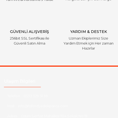
Gönder
GÜVENLİ ALIŞVERİŞ
YARDIM & DESTEK
256bit SSL Sertifikası ile
Uzman Ekiplerimiz Size
Güvenli Satın Alma
Yardım Etmek için Her zaman
Hazırlar
Ulaşım Bilgileri
Telefon :
0533 329 51 39
Mail :
info@hsfordyedekparca.com
Adres :
Ostim Serhat Mahallesi 1124 Sokak No:19