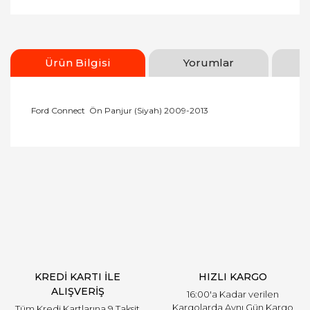
Ürün Bilgisi
Yorumlar
Ford Connect Ön Panjur (Siyah) 2009-2013
Bu ürünün fiyat bilgisi, resim, ürün açıklamalarında
ve diğer konularda yetersiz gördüğünüz noktaları
Bu ürüne ilk yorumu siz yapın!
öneri formunu kullanarak tarafımıza iletebilirsiniz.
Görüş ve önerileriniz için teşekkür ederiz.
Yorum Yaz
Ürün resmi kalitesiz, bozuk veya görüntülenemiyor.
Ürün açıklamasında eksik bilgiler bulunuyor.
Ürün bilgilerinde hatalar bulunuyor.
Ürün fiyatı diğer sitelerden daha pahalı.
KREDİ KARTI İLE
HIZLI KARGO
Bu ürüne benzer farklı alternatifler olmalı.
ALIŞVERİŞ
16:00'a Kadar verilen
Kargolarda Aynı Gün Kargo
Tüm Kredi Kartlarına 9 Taksit