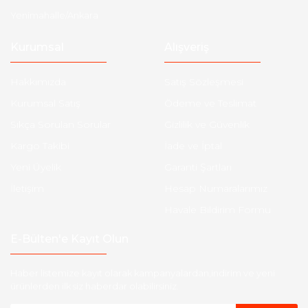
Yenimahalle/Ankara
Kurumsal
Alışveriş
Hakkımızda
Satış Sözleşmesi
Kurumsal Satış
Ödeme ve Teslimat
Sıkça Sorulan Sorular
Gizlilik ve Güvenlik
Kargo Takibi
İade ve İptal
Yeni Üyelik
Garanti Şartları
İletişim
Hesap Numaralarımız
Havale Bildirim Formu
E-Bülten'e Kayıt Olun
Haber listemize kayıt olarak kampanyalardan,indirim ve yeni
ürünlerden ilk siz haberdar olabilirsiniz.