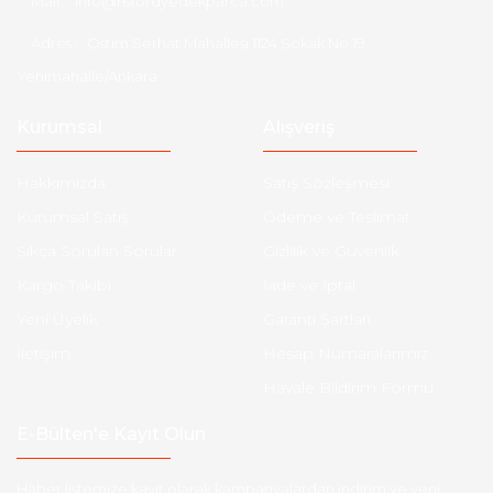
Mail :
info@hsfordyedekparca.com
Adres :
Ostim Serhat Mahallesi 1124 Sokak No:19
Yenimahalle/Ankara
Kurumsal
Alışveriş
Hakkımızda
Satış Sözleşmesi
Kurumsal Satış
Ödeme ve Teslimat
Sıkça Sorulan Sorular
Gizlilik ve Güvenlik
Kargo Takibi
İade ve İptal
Yeni Üyelik
Garanti Şartları
İletişim
Hesap Numaralarımız
Havale Bildirim Formu
E-Bülten'e Kayıt Olun
Haber listemize kayıt olarak kampanyalardan,indirim ve yeni