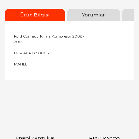
Ürün Bilgisi
Yorumlar
Ford Connect Klima Kompresör 2008-
2013
BHR ACP 87 000S
MAHLE
Bu ürünün fiyat bilgisi, resim, ürün açıklamalarında
ve diğer konularda yetersiz gördüğünüz noktaları
Bu ürüne ilk yorumu siz yapın!
öneri formunu kullanarak tarafımıza iletebilirsiniz.
Görüş ve önerileriniz için teşekkür ederiz.
Yorum Yaz
Ürün resmi kalitesiz, bozuk veya görüntülenemiyor.
Ürün açıklamasında eksik bilgiler bulunuyor.
Ürün bilgilerinde hatalar bulunuyor.
Ürün fiyatı diğer sitelerden daha pahalı.
KREDİ KARTI İLE
HIZLI KARGO
Bu ürüne benzer farklı alternatifler olmalı.