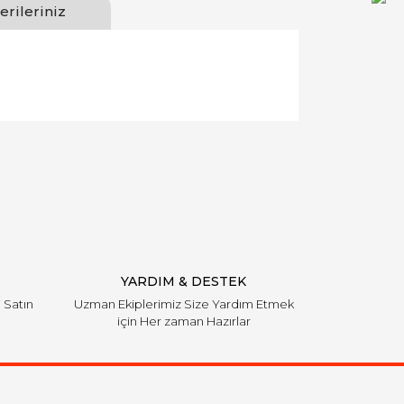
erileriniz
llanarak tarafımıza iletebilirsiniz.
YARDIM & DESTEK
i Satın
Uzman Ekiplerimiz Size Yardım Etmek
için Her zaman Hazırlar