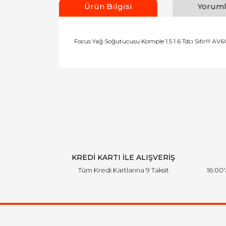
Ürün Bilgisi
Yoruml
Focus Yağ Soğutucusu Komple 1.5 1.6 Tdcı Sıfır!!! A
Bu ürünün fiyat bilgisi, resim, ürün açıklamal
Görüş ve önerileriniz için teşekkür ederiz.
Ürün resmi kalitesiz, bozuk veya görüntülen
Ürün açıklamasında eksik bilgiler bulunuyor.
Ürün bilgilerinde hatalar bulunuyor.
Ürün fiyatı diğer sitelerden daha pahalı.
Bu ürüne benzer farklı alternatifler olmalı.
KREDİ KARTI İLE ALIŞVERİŞ
Tüm Kredi Kartlarına 9 Taksit
16:00