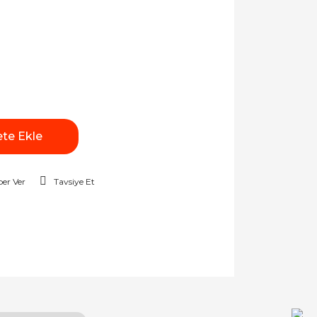
te Ekle
er Ver
Tavsiye Et