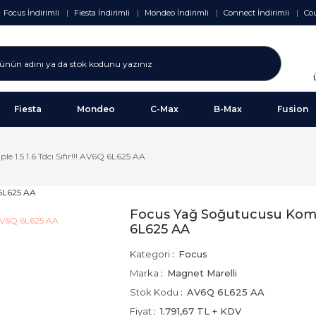
Focus İndirimli
Fiesta İndirimli
Mondeo İndirimli
Connect İndirimli
Cou
Fiesta
Mondeo
C-Max
B-Max
Fusion
 1.5 1.6 Tdcı Sıfır!!! AV6Q 6L625 AA
Focus Yağ Soğutucusu Komple 
6L625 AA
Kategori
Focus
Marka
Magnet Marelli
Stok Kodu
AV6Q 6L625 AA
Fiyat
1.791,67 TL + KDV