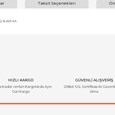
ar
Taksit Seçenekleri
Ön
V6Q 6L625 AA
arında ve diğer konularda yetersiz gördüğünüz noktaları öneri formunu ku
Bu ürüne ilk yorumu siz yapın!
emiyor.
Yorum Yaz
HIZLI KARGO
GÜVENLİ ALIŞVERİŞ
'a Kadar verilen Kargolarda Aynı
256bit SSL Sertifikası ile Güvenl
Gün Kargo
Alma
Gönder