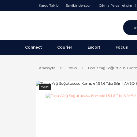
Kargo Takibi
Sahibinden.com
Çıkma Parça İletişim
Connect
Courier
Escort
Focus
Anasayfa
Focus
Focus Yağ Soğutucusu Komple
Yeni