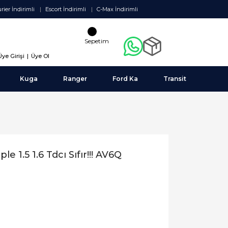
rier İndirimli
Escort İndirimli
C-Max İndirimli
Sepetim
Üye Girişi
|
Üye Ol
Kuga
Ranger
Ford Ka
Transit
1.5 1.6 Tdcı Sıfır!!! AV6Q